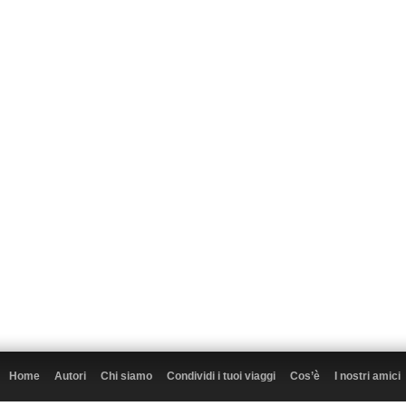
Home
Autori
Chi siamo
Condividi i tuoi viaggi
Cos’è
I nostri amici