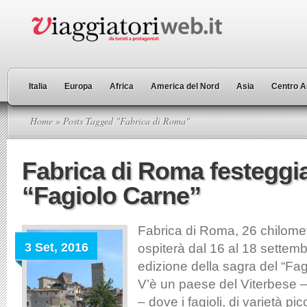
Italia
Europa
Africa
America del Nord
Asia
Centro A
Home
» Posts Tagged "Fabrica di Roma"
Fabrica di Roma festeggia
“Fagiolo Carne”
Fabrica di Roma, 26 chilomet
3 Set, 2016
ospiterà dal 16 al 18 settemb
edizione della sagra del “Fa
V’è un paese del Viterbese 
– dove i fagioli, di varietà pi