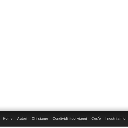
Home
Autori
Chi siamo
Condividi i tuoi viaggi
Cos’è
I nostri amici