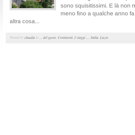
sono squisitissimi. E là non 
meno fino a qualche anno f
altra cosa...
Posted by
claudia
in
... del gusto
,
Continenti
,
I viaggi ...
,
Italia
,
Lazio