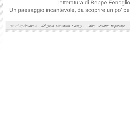
letteratura di Beppe Fenogl
Un paesaggio incantevole, da scoprire un po’ per
Posted by
claudia
in
... del gusto
,
Continenti
,
I viaggi ...
,
Italia
,
Piemonte
,
Reportage