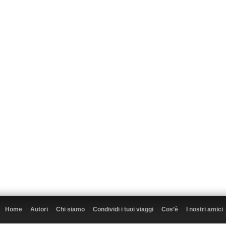
Home
Autori
Chi siamo
Condividi i tuoi viaggi
Cos’è
I nostri amici