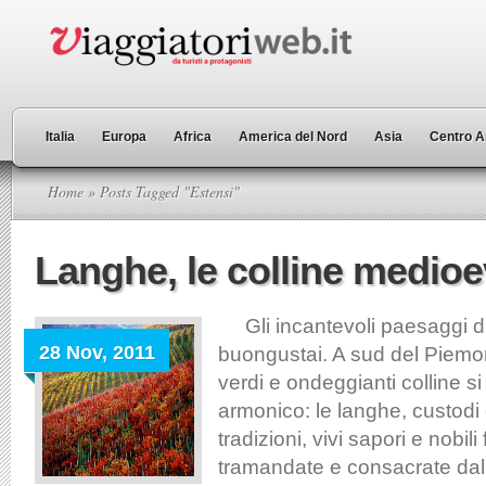
Italia
Europa
Africa
America del Nord
Asia
Centro A
Home
» Posts Tagged "Estensi"
Langhe, le colline medioe
Gli incantevoli paesaggi di
28 Nov, 2011
buongustai. A sud del Piemo
verdi e ondeggianti colline s
armonico: le langhe, custodi 
tradizioni, vivi sapori e nobili
tramandate e consacrate dal