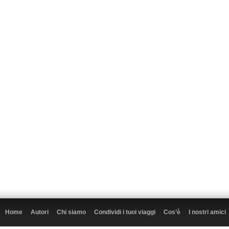
Home
Autori
Chi siamo
Condividi i tuoi viaggi
Cos’è
I nostri amici