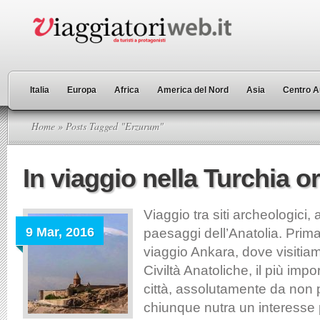
Italia
Europa
Africa
America del Nord
Asia
Centro A
Home
» Posts Tagged "Erzurum"
In viaggio nella Turchia or
Viaggio tra siti archeologici, 
9 Mar, 2016
paesaggi dell’Anatolia. Prim
viaggio Ankara, dove visitia
Civiltà Anatoliche, il più imp
città, assolutamente da non 
chiunque nutra un interesse 