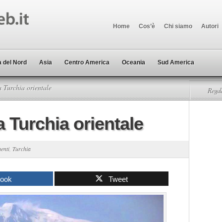
Home
Cos’è
Chi siamo
Autori
 del Nord
Asia
Centro America
Oceania
Sud America
a Turchia orientale
Regala
a Turchia orientale
enti
,
Turchia
book
Tweet