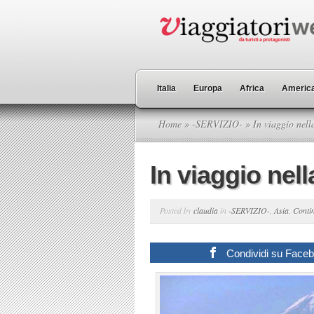
Italia
Europa
Africa
America
Home
»
-SERVIZIO-
» In viaggio nell
In viaggio nell
Posted by
claudia
in
-SERVIZIO-
,
Asia
,
Contin
Condividi su Face