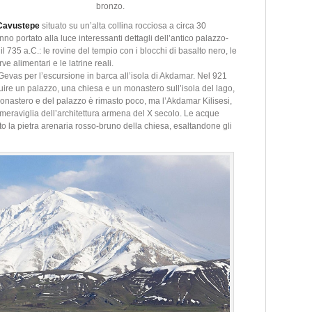
bronzo.
Cavustepe
situato su un’alta collina rocciosa a circa 30
nno portato alla luce interessanti dettagli dell’antico palazzo-
e il 735 a.C.: le rovine del tempio con i blocchi di basalto nero, le
rve alimentari e le latrine reali.
evas per l’escursione in barca all’isola di Akdamar. Nel 921
ruire un palazzo, una chiesa e un monastero sull’isola del lago,
monastero e del palazzo è rimasto poco, ma l’Akdamar Kilisesi,
meraviglia dell’architettura armena del X secolo. Le acque
to la pietra arenaria rosso-bruno della chiesa, esaltandone gli