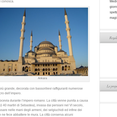
i conosca.
Medi
giorn
spett
magi
Regala
Ankara
Le propo
 più grande, decorata con bassorilievi raffiguranti numerose
acro dell’impero.
rocevia durante l’impero romano. La città venne punita a causa
i 40 martiri di Sebastea), invasa dai persiani nel VI secolo,
ssare nelle mani degli armeni, dei selgiuchidi ed infine dei
 ne fece abbattere le mura. La città conserva alcuni