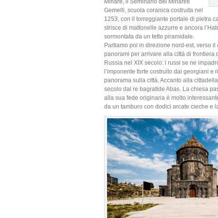
Minare, il Seminario dei Minareti
Gemelli, scuola coranica costruita nel
1253, con il torreggiante portale di pietra 
strisce di mattonelle azzurre e ancora l’Ha
sormontata da un tetto piramidale.
Partiamo poi in direzione nord-est, verso il
panorami per arrivare alla città di frontiera 
Russia nel XIX secolo: i russi se ne impadr
l’imponente forte costruito dai georgiani e
panorama sulla città. Accanto alla cittadella
secolo dal re bagratide Abas. La chiesa pass
alla sua fede originaria è molto interessant
da un tamburo con dodici arcate cieche e la 