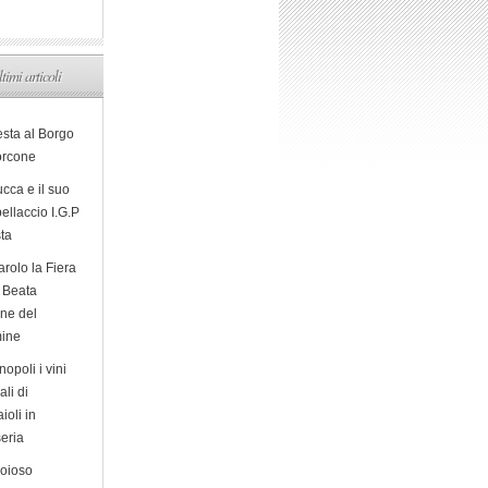
ltimi articoli
esta al Borgo
orcone
cca e il suo
ellaccio I.G.P
sta
arolo la Fiera
a Beata
ine del
ine
opoli i vini
ali di
ioli in
eria
ioioso