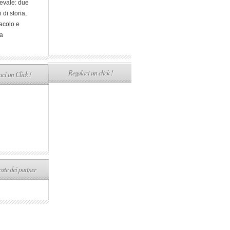
evale: due
i di storia,
acolo e
a
Regalaci un click !
ci un Click !
ste dei partner