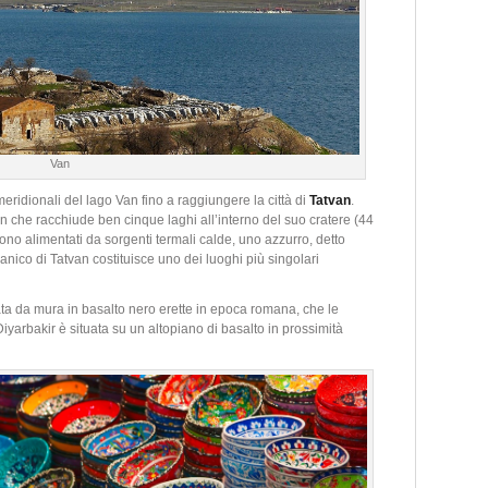
Van
idionali del lago Van fino a raggiungere la città di
Tatvan
.
an che racchiude ben cinque laghi all’interno del suo cratere (44
sono alimentati da sorgenti termali calde, uno azzurro, detto
lcanico di Tatvan costituisce uno dei luoghi più singolari
data da mura in basalto nero erette in epoca romana, che le
iyarbakir è situata su un altopiano di basalto in prossimità