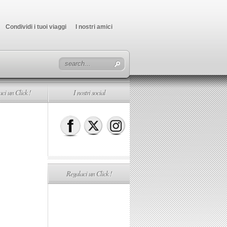
Condividi i tuoi viaggi
I nostri amici
ci un Click !
I nostri social
Regalaci un Click !