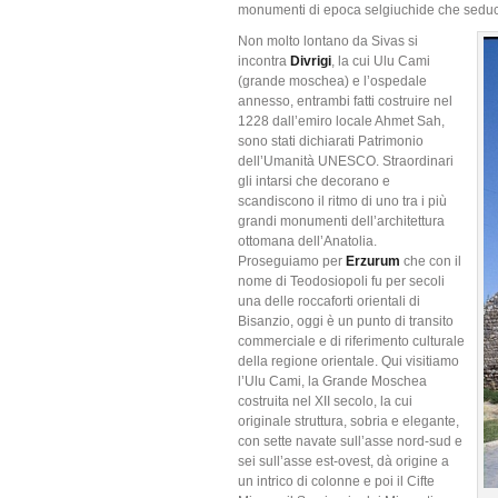
monumenti di epoca selgiuchide che seducon
Non molto lontano da Sivas si
incontra
Divrigi
, la cui Ulu Cami
(grande moschea) e l’ospedale
annesso, entrambi fatti costruire nel
1228 dall’emiro locale Ahmet Sah,
sono stati dichiarati Patrimonio
dell’Umanità UNESCO. Straordinari
gli intarsi che decorano e
scandiscono il ritmo di uno tra i più
grandi monumenti dell’architettura
ottomana dell’Anatolia.
Proseguiamo per
Erzurum
che con il
nome di Teodosiopoli fu per secoli
una delle roccaforti orientali di
Bisanzio, oggi è un punto di transito
commerciale e di riferimento culturale
della regione orientale. Qui visitiamo
l’Ulu Cami, la Grande Moschea
costruita nel XII secolo, la cui
originale struttura, sobria e elegante,
con sette navate sull’asse nord-sud e
sei sull’asse est-ovest, dà origine a
un intrico di colonne e poi il Cifte