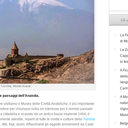
Gli u
La F
di M
La Zu
Capp
in fe
A Fic
dell
Verg
Turchia, Monte Ararat
Carm
 e paesaggi dell’Anatolia.
A Mon
natur
ve visitiamo il Museo delle Civiltà Anatoliche, il più importante
rdere per chiunque nutra un interesse per il remoto passato
Vigna
a cittadella e ricavato da un antico bazar risalente 1464, il
Mass
nte allestite, reperti di tutte le civiltà e culture della
Turchia
Belg
, ittiti, frigi, assiri. Affascinanti gli oggetto provenienti da Catal