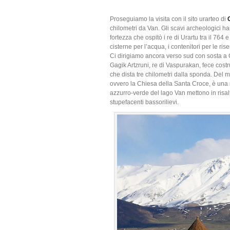
Proseguiamo la visita con il sito urarteo di
chilometri da Van. Gli scavi archeologici ha
fortezza che ospitò i re di Urartu tra il 764 
cisterne per l’acqua, i contenitori per le rise
Ci dirigiamo ancora verso sud con sosta a G
Gagik Artzruni, re di Vaspurakan, fece cost
che dista tre chilometri dalla sponda. Del 
ovvero la Chiesa della Santa Croce, è una 
azzurro-verde del lago Van mettono in risal
stupefacenti bassorilievi.