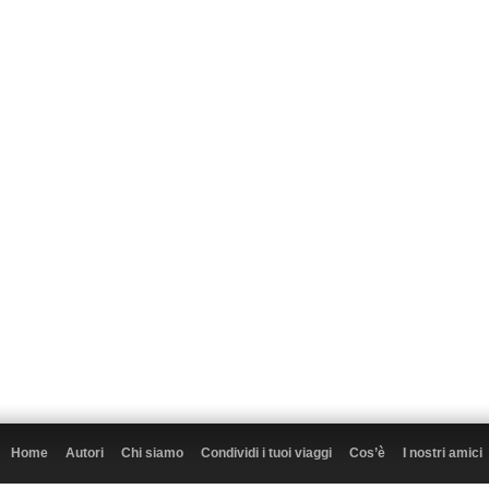
Home
Autori
Chi siamo
Condividi i tuoi viaggi
Cos’è
I nostri amici