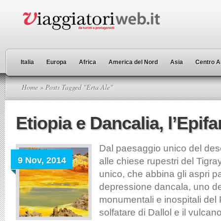
Italia
Europa
Africa
America del Nord
Asia
Centro A
Home
» Posts Tagged "Erta Ale"
Etiopia e Dancalia, l’Epif
Dal paesaggio unico del dese
9 Nov, 2014
alle chiese rupestri del Tigray
unico, che abbina gli aspri p
depressione dancala, uno dei
monumentali e inospitali del 
solfatare di Dallol e il vulcano