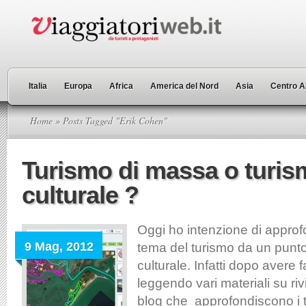
Italia
Europa
Africa
America del Nord
Asia
Centro A
Home
» Posts Tagged "Erik Cohen"
Turismo di massa o turi
culturale ?
Oggi ho intenzione di approfo
9 Mag, 2012
tema del turismo da un punto 
culturale. Infatti dopo avere f
leggendo vari materiali su ri
blog che approfondiscono i te