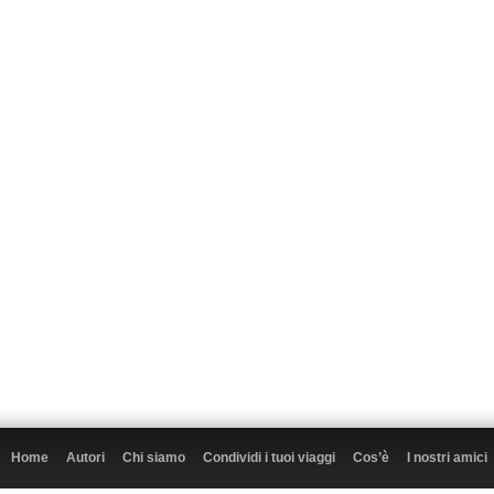
Home
Autori
Chi siamo
Condividi i tuoi viaggi
Cos’è
I nostri amici