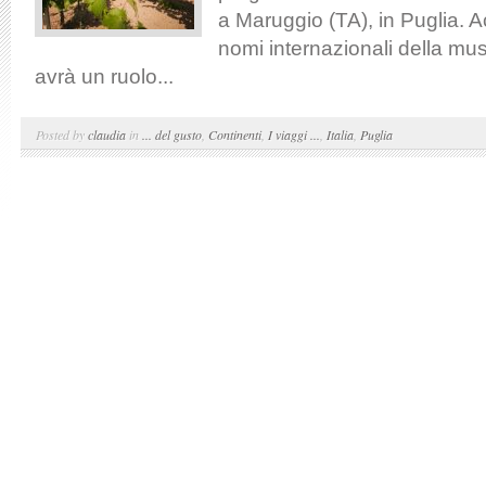
a Maruggio (TA), in Puglia. A
nomi internazionali della musi
avrà un ruolo...
Posted by
claudia
in
... del gusto
,
Continenti
,
I viaggi ...
,
Italia
,
Puglia