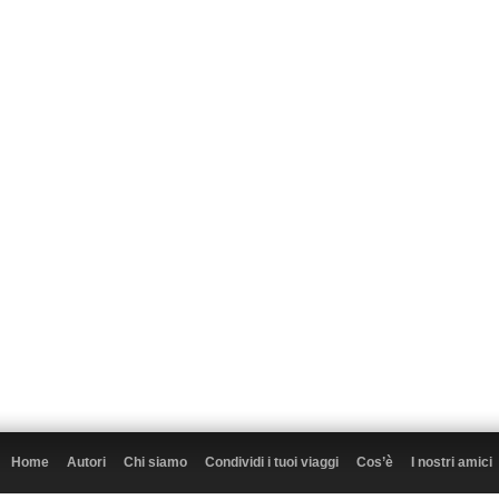
Home
Autori
Chi siamo
Condividi i tuoi viaggi
Cos’è
I nostri amici