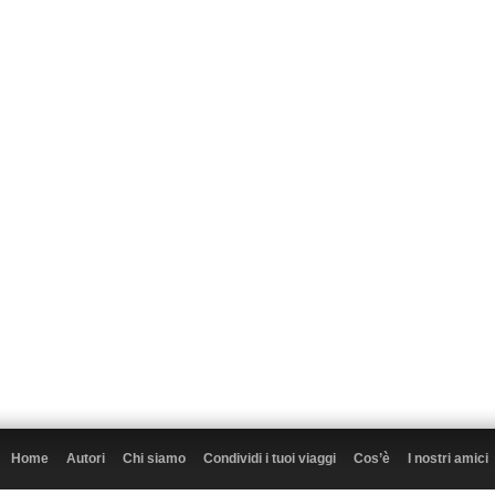
Home
Autori
Chi siamo
Condividi i tuoi viaggi
Cos’è
I nostri amici