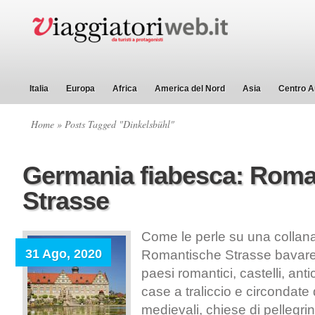
Italia
Europa
Africa
America del Nord
Asia
Centro A
Home
» Posts Tagged "Dinkelsbühl"
Germania fiabesca: Roma
Strasse
Come le perle su una collan
31 Ago, 2020
Romantische Strasse bavare
paesi romantici, castelli, anti
case a traliccio e circondate
medievali, chiese di pellegr