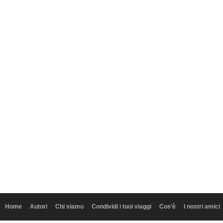
Home
Autori
Chi siamo
Condividi i tuoi viaggi
Cos’è
I nostri amici