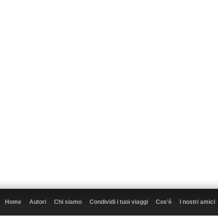
Home
Autori
Chi siamo
Condividi i tuoi viaggi
Cos’è
I nostri amici