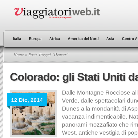
Italia
Europa
Africa
America del Nord
Asia
Centro A
Home
» Posts Tagged "Denver"
Colorado: gli Stati Uniti d
Dalle Montagne Rocciose all
12 Dic, 2014
Verde, dalle spettacolari du
Dunes alla mondanità di As
vacanza indimenticabile. Nat
panorami mozzafiato che ri
West, antiche vestigia di popo