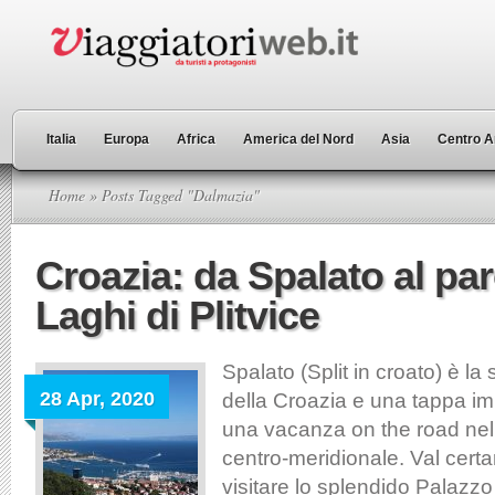
Italia
Europa
Africa
America del Nord
Asia
Centro A
Home
» Posts Tagged "Dalmazia"
Croazia: da Spalato al par
Laghi di Plitvice
Spalato (Split in croato) è la
28 Apr, 2020
della Croazia e una tappa imp
una vacanza on the road ne
centro-meridionale. Val cert
visitare lo splendido Palazzo