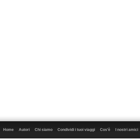
Home
Autori
Chi siamo
Condividi i tuoi viaggi
Cos’è
I nostri amici