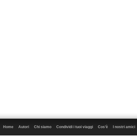
Home
Autori
Chi siamo
Condividi i tuoi viaggi
Cos’è
I nostri amici