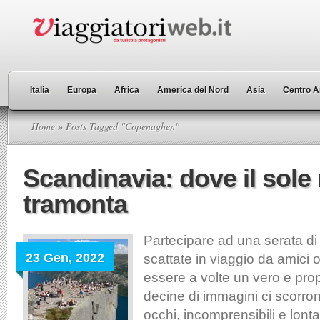
Italia
Europa
Africa
America del Nord
Asia
Centro A
Home
» Posts Tagged "Copenaghen"
Scandinavia: dove il sole
tramonta
Partecipare ad una serata di 
23 Gen, 2022
scattate in viaggio da amici 
essere a volte un vero e prop
decine di immagini ci scorron
occhi, incomprensibili e lont