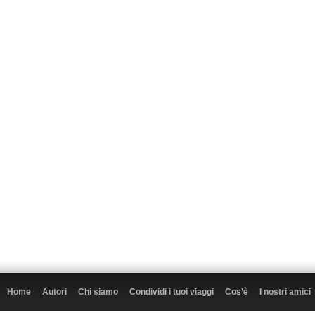
Home
Autori
Chi siamo
Condividi i tuoi viaggi
Cos’è
I nostri amici