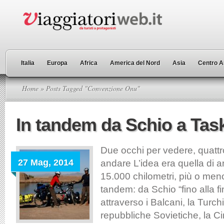
Italia
Europa
Africa
America del Nord
Asia
Centro A
Home
» Posts Tagged "Convenzione Onu"
In tandem da Schio a Tas
Due occhi per vedere, quatt
27 Mag, 2014
andare L’idea era quella di arr
15.000 chilometri, più o meno
tandem: da Schio “fino alla f
attraverso i Balcani, la Turchia
repubbliche Sovietiche, la Ci