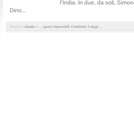
l’India. In due, da soli, Sim
Dino...
Posted by
claudia
in
... (quasi) impossibili
,
Continenti
,
I viaggi ...