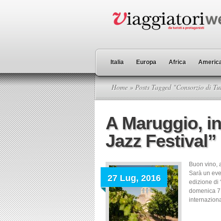
Italia
Europa
Africa
America
Home
» Posts Tagged "Consorzio di Tu
A Maruggio, in
Jazz Festival”
Buon vino, a
Sarà un even
27 Lug, 2016
edizione di 
domenica 7 
internaziona