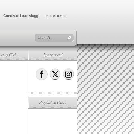
Condividi i tuoi viaggi
I nostri amici
ci un Click !
I nostri social
Regalaci un Click !