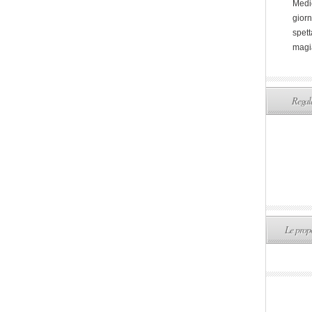
Medi
giorn
spett
magi
Regala
Le propo