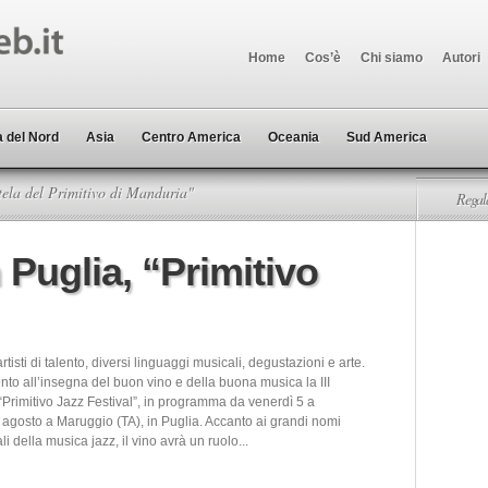
Home
Cos’è
Chi siamo
Autori
 del Nord
Asia
Centro America
Oceania
Sud America
tela del Primitivo di Manduria"
Regala
 Puglia, “Primitivo
rtisti di talento, diversi linguaggi musicali, degustazioni e arte.
to all’insegna del buon vino e della buona musica la III
“Primitivo Jazz Festival”, in programma da venerdì 5 a
agosto a Maruggio (TA), in Puglia. Accanto ai grandi nomi
li della musica jazz, il vino avrà un ruolo...