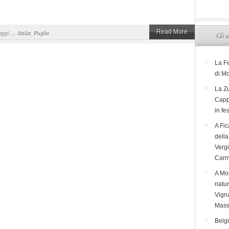
Read More
aggi ...
,
Italia
,
Puglia
Gli u
La F
di M
La Zu
Capp
in fe
A Fic
dell
Verg
Carm
A Mon
natur
Vigna
Mass
Belg