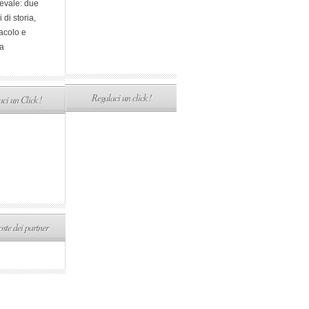
evale: due
i di storia,
acolo e
a
Regalaci un click !
ci un Click !
ste dei partner