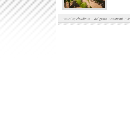
Posted by
claudia
in
... del gusto
,
Continenti
,
I vi