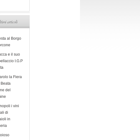
ltimi articoli
esta al Borgo
orcone
cca e il suo
ellaccio I.G.P
sta
arolo la Fiera
a Beata
ine del
ine
opoli i vini
ali di
ioli in
eria
ioioso