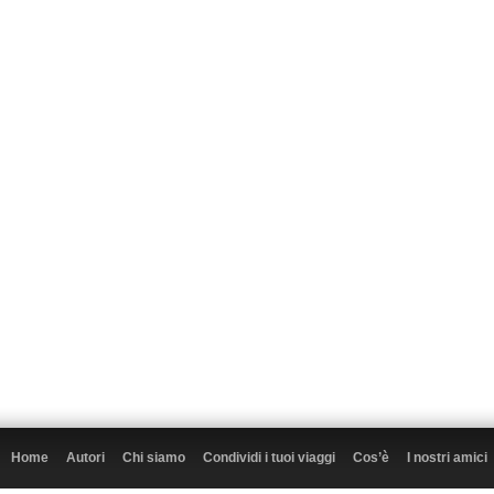
Home
Autori
Chi siamo
Condividi i tuoi viaggi
Cos’è
I nostri amici