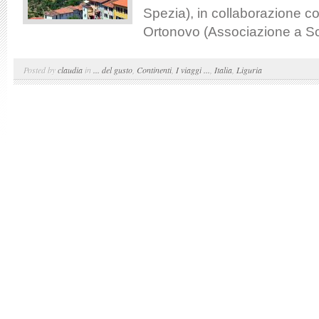
Spezia), in collaborazione 
Ortonovo (Associazione a Sc
Posted by
claudia
in
... del gusto
,
Continenti
,
I viaggi ...
,
Italia
,
Liguria