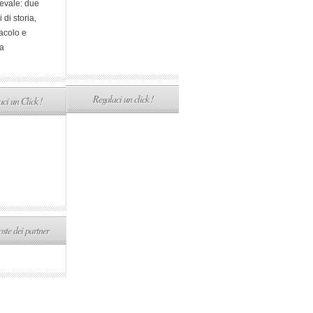
evale: due
i di storia,
acolo e
a
Regalaci un click !
ci un Click !
ste dei partner