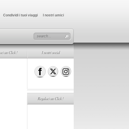
Condividi i tuoi viaggi
I nostri amici
ci un Click !
I nostri social
Regalaci un Click !