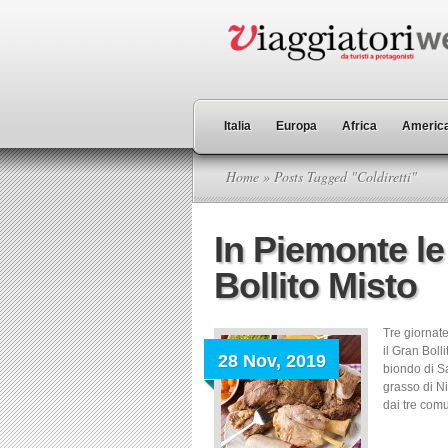
Italia
Europa
Africa
America
Home
» Posts Tagged "Coldiretti"
In Piemonte le
Bollito Misto
Tre giornat
il Gran Boll
28 Nov, 2019
biondo di S
grasso di N
dai tre comu