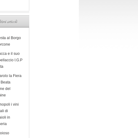
ltimi articoli
esta al Borgo
orcone
cca e il suo
ellaccio I.G.P
sta
arolo la Fiera
a Beata
ine del
ine
opoli i vini
ali di
ioli in
eria
ioioso