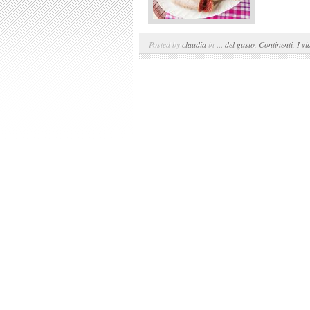
Posted by
claudia
in
... del gusto
,
Continenti
,
I vi