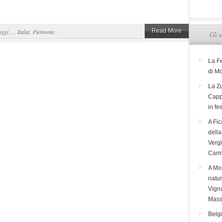
Read More
aggi ...
,
Italia
,
Piemonte
Gli u
La F
di M
La Zu
Capp
in fe
A Fic
dell
Verg
Carm
A Mon
natur
Vigna
Mass
Belg