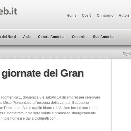
Home
Cos’è
Chi siamo
Autori
 del Nord
Asia
Centro America
Oceania
Sud America
Regala
 giornate del Gran
e (domenica 1, domenica 8 e sabato 14 dicembre) per celebrare
ito Misto Piemontese all’insegna della varietà. Il cappone
an Damiano d’Asti e quello bianco di Vesime incontrano il bue
izza Monferrato in tre fiere volute e promosse sinergicamente
ni piemontesi e dalla Coldiretti con...