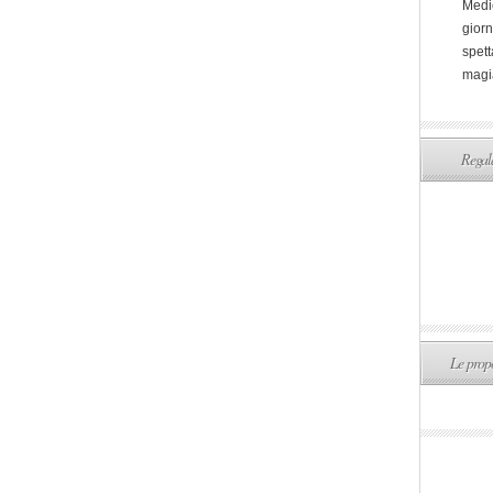
Medi
giorn
spett
magi
Regala
Le propo