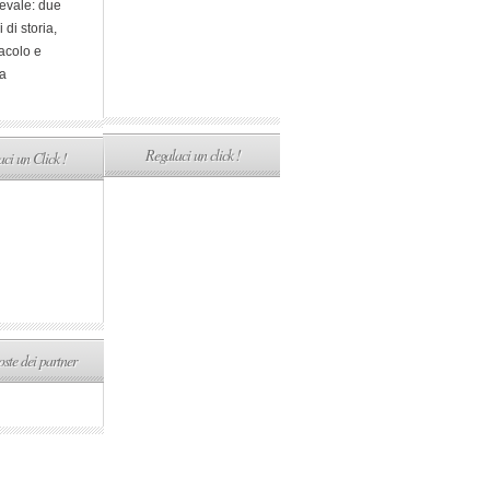
evale: due
i di storia,
acolo e
a
Regalaci un click !
ci un Click !
ste dei partner