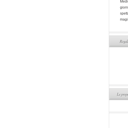
Medi
giorn
spett
magi
Regala
Le propo