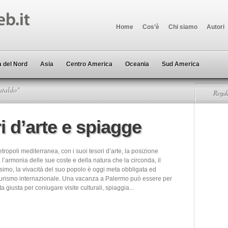
Home
Cos’è
Chi siamo
Autori
 del Nord
Asia
Centro America
Oceania
Sud America
ataldo"
Regala
i d’arte e spiagge
ropoli mediterranea, con i suoi tesori d’arte, la posizione
 l’armonia delle sue coste e della natura che la circonda, il
simo, la vivacità del suo popolo è oggi meta obbligata ed
turismo internazionale. Una vacanza a Palermo può essere per
ta giusta per coniugare visite culturali, spiaggia...