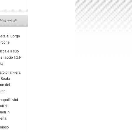
ltimi articoli
esta al Borgo
orcone
cca e il suo
ellaccio I.G.P
sta
arolo la Fiera
a Beata
ine del
ine
opoli i vini
ali di
ioli in
eria
ioioso