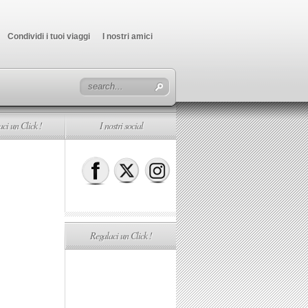
Condividi i tuoi viaggi
I nostri amici
ci un Click !
I nostri social
Regalaci un Click !