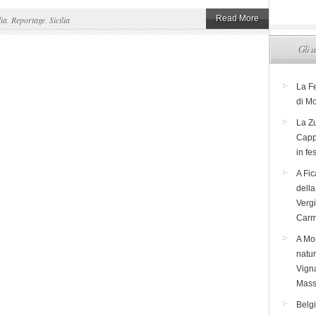
Read More
lia
,
Reportage
,
Sicilia
Gli u
La F
di M
La Zu
Capp
in fe
A Fic
dell
Verg
Carm
A Mon
natur
Vigna
Mass
Belg