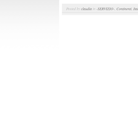
Posted by
claudia
in
-SERVIZIO-
,
Continenti
,
Ita