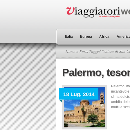
Italia
Europa
Africa
America
Home
» Posts Tagged "chiesa di San C
Palermo, tesor
Palermo, met
incantevole,
18 Lug, 2014
clima dolcis
ambita del 
molti la scel