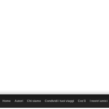
Home
Autori
Chi siamo
Condividi i tuoi viaggi
Cos’è
I nostri amici