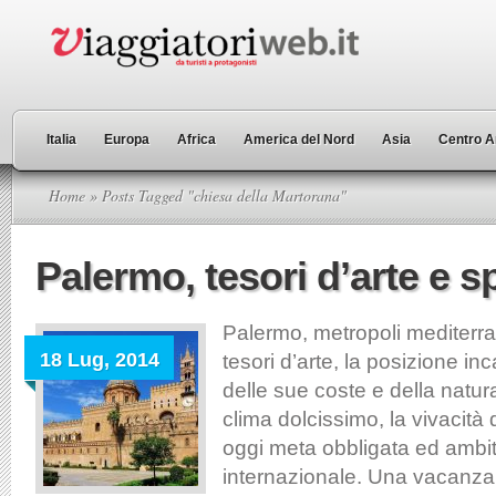
Italia
Europa
Africa
America del Nord
Asia
Centro A
Home
» Posts Tagged "chiesa della Martorana"
Palermo, tesori d’arte e s
Palermo, metropoli mediterra
18 Lug, 2014
tesori d’arte, la posizione in
delle sue coste e della natura
clima dolcissimo, la vivacità
oggi meta obbligata ed ambit
internazionale. Una vacanz