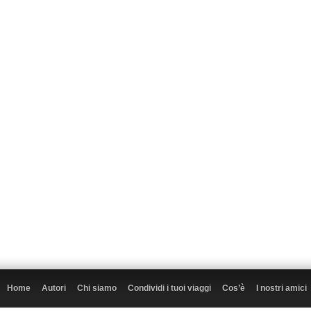
Home
Autori
Chi siamo
Condividi i tuoi viaggi
Cos’è
I nostri amici