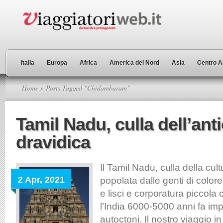
Italia
Europa
Africa
America del Nord
Asia
Centro A
Home
» Posts Tagged "Chidambaram"
Tamil Nadu, culla dell’ant
dravidica
Il Tamil Nadu, culla della cult
2 Apr, 2021
popolata dalle genti di colore
e lisci e corporatura piccola
l’India 6000-5000 anni fa im
autoctoni. Il nostro viaggio i