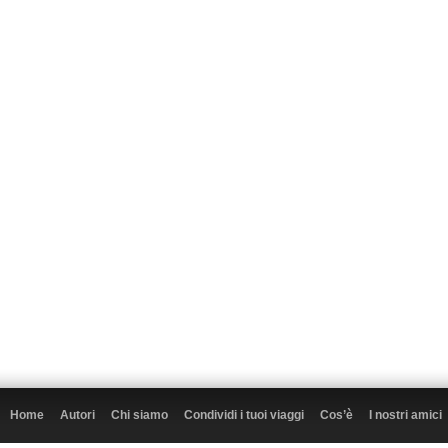
Home
Autori
Chi siamo
Condividi i tuoi viaggi
Cos’è
I nostri amici