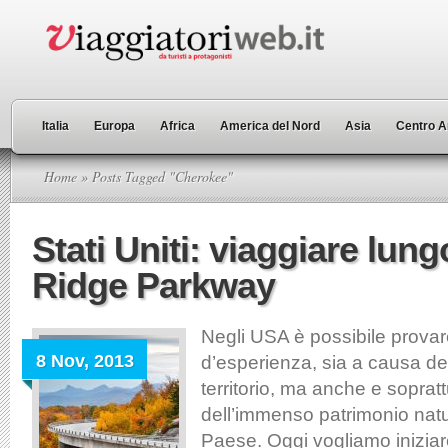
Italia
Europa
Africa
America del Nord
Asia
Centro A
Home
» Posts Tagged "Cherokee"
Stati Uniti: viaggiare lung
Ridge Parkway
Negli USA è possibile provar
8 Nov, 2013
d’esperienza, sia a causa del
territorio, ma anche e sopratt
dell’immenso patrimonio natur
Paese. Oggi vogliamo iniziare