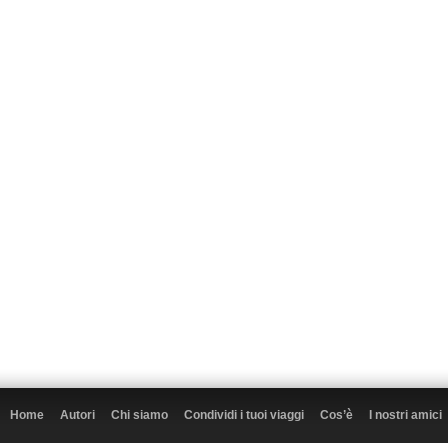
Home
Autori
Chi siamo
Condividi i tuoi viaggi
Cos’è
I nostri amici