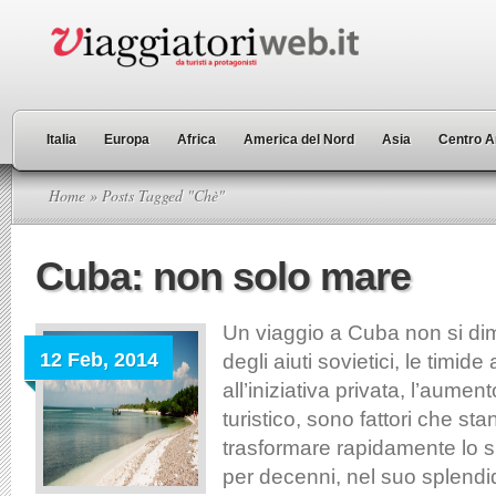
Italia
Europa
Africa
America del Nord
Asia
Centro A
Home
» Posts Tagged "Chè"
Cuba: non solo mare
Un viaggio a Cuba non si dim
12 Feb, 2014
degli aiuti sovietici, le timide
all’iniziativa privata, l’aumen
turistico, sono fattori che s
trasformare rapidamente lo s
per decenni, nel suo splendi