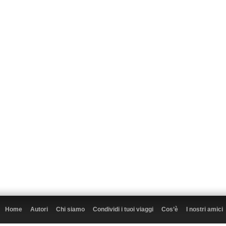
Home
Autori
Chi siamo
Condividi i tuoi viaggi
Cos’è
I nostri amici