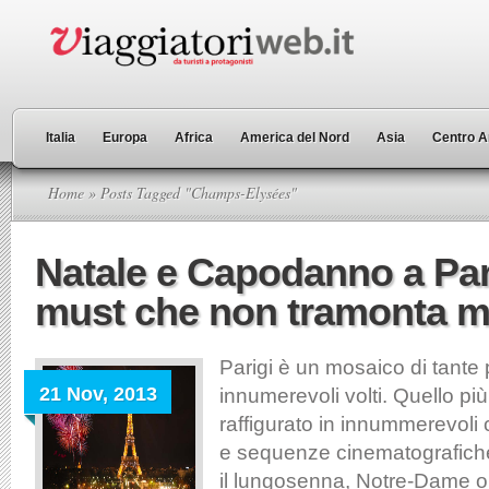
Italia
Europa
Africa
America del Nord
Asia
Centro A
Home
» Posts Tagged "Champs-Elysées"
Natale e Capodanno a Par
must che non tramonta m
Parigi è un mosaico di tante p
21 Nov, 2013
innumerevoli volti. Quello pi
raffigurato in innummerevoli c
e sequenze cinematografiche 
il lungosenna, Notre-Dame o 