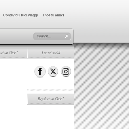
Condividi i tuoi viaggi
I nostri amici
ci un Click !
I nostri social
Regalaci un Click !