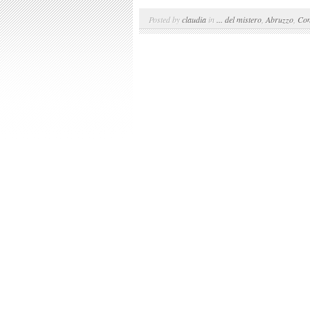
Posted by
claudia
in
... del mistero
,
Abruzzo
,
Con