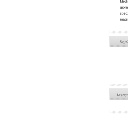
Medi
giorn
spett
magi
Regala
Le propo