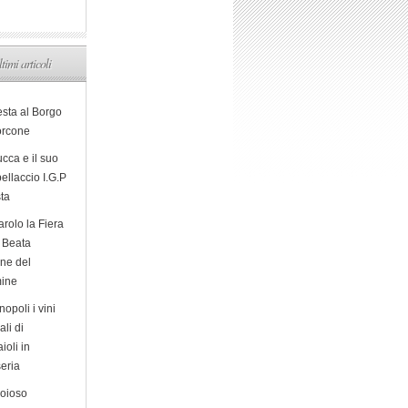
ltimi articoli
esta al Borgo
orcone
cca e il suo
ellaccio I.G.P
sta
arolo la Fiera
a Beata
ine del
ine
opoli i vini
ali di
ioli in
eria
ioioso