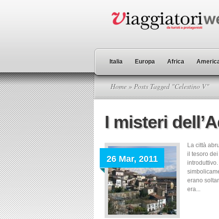
Italia
Europa
Africa
America
Home
» Posts Tagged "Celestino V"
I misteri dell’
La città abr
il tesoro d
26 Mar, 2011
introduttivo
simbolicamen
erano soltan
era...