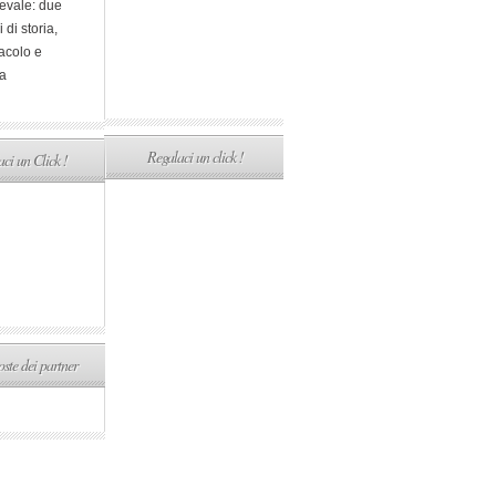
evale: due
i di storia,
acolo e
a
Regalaci un click !
ci un Click !
ste dei partner