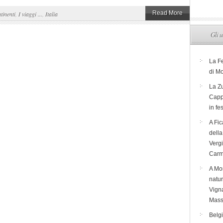
Read More
tinenti
,
I viaggi ...
,
Italia
Gli u
La F
di M
La Zu
Capp
in fe
A Fic
dell
Verg
Carm
A Mon
natur
Vigna
Mass
Belg