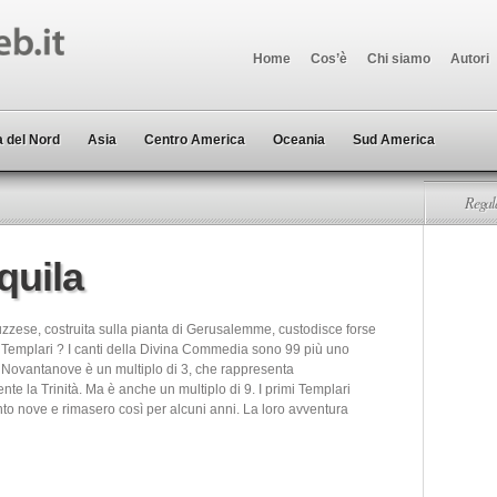
Home
Cos’è
Chi siamo
Autori
 del Nord
Asia
Centro America
Oceania
Sud America
Regala
Aquila
uzzese, costruita sulla pianta di Gerusalemme, custodisce forse
ei Templari ? I canti della Divina Commedia sono 99 più uno
. Novantanove è un multiplo di 3, che rappresenta
te la Trinità. Ma è anche un multiplo di 9. I primi Templari
to nove e rimasero così per alcuni anni. La loro avventura