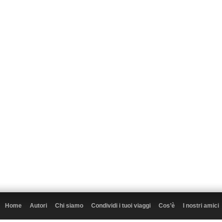
Home
Autori
Chi siamo
Condividi i tuoi viaggi
Cos’è
I nostri amici