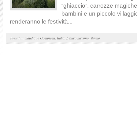
“ghiaccio”, carrozze magiche,
bambini e un piccolo villaggio 
renderanno le festività...
Posted by
claudia
in
Continenti
,
Italia
,
L'altro turismo
,
Veneto