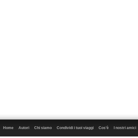
Home
Autori
Chi siamo
Condividi i tuoi viaggi
Cos’è
I nostri amici