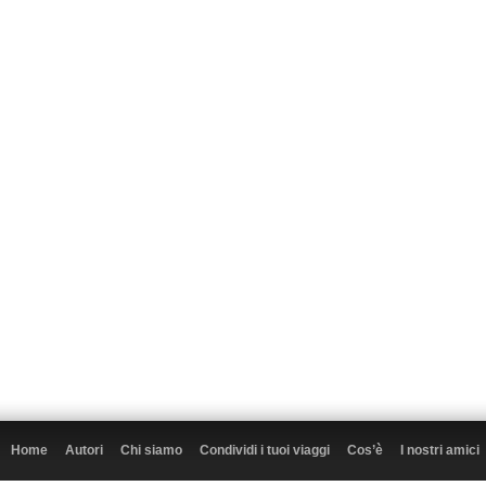
Home
Autori
Chi siamo
Condividi i tuoi viaggi
Cos’è
I nostri amici