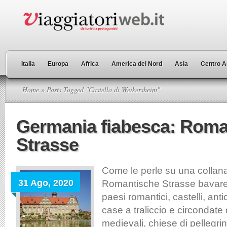
Italia
Europa
Africa
America del Nord
Asia
Centro A
Home
» Posts Tagged "Castello di Weikersheim"
Germania fiabesca: Roma
Strasse
Come le perle su una collan
31 Ago, 2020
Romantische Strasse bavare
paesi romantici, castelli, anti
case a traliccio e circondate
medievali, chiese di pellegr