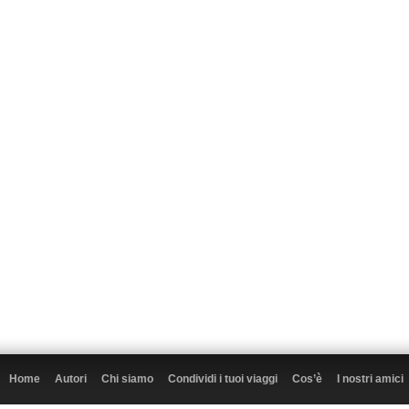
Home
Autori
Chi siamo
Condividi i tuoi viaggi
Cos’è
I nostri amici