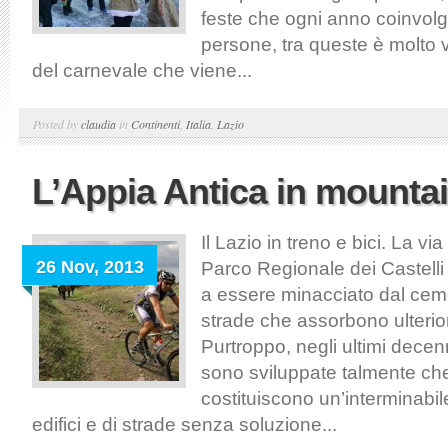
feste che ogni anno coinvolg
persone, tra queste è molto v
del carnevale che viene...
Posted by
claudia
in
Continenti
,
Italia
,
Lazio
L’Appia Antica in mountai
Il Lazio in treno e bici. La via
26 Nov, 2013
Parco Regionale dei Castell
a essere minacciato dal ce
strade che assorbono ulteriore
Purtroppo, negli ultimi decen
sono sviluppate talmente che
costituiscono un’interminabi
edifici e di strade senza soluzione...