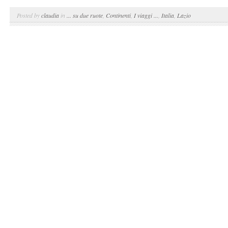
Posted by
claudia
in
... su due ruote
,
Continenti
,
I viaggi ...
,
Italia
,
Lazio