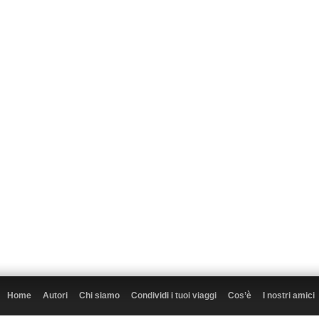
Home
Autori
Chi siamo
Condividi i tuoi viaggi
Cos’è
I nostri amici