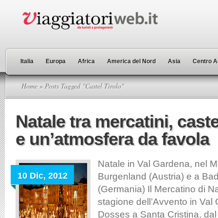
Italia
Europa
Africa
America del Nord
Asia
Centro A
Home
» Posts Tagged "Castel Tirolo"
Natale tra mercatini, castel
e un’atmosfera da favola
Natale in Val Gardena, nel 
10 Dic, 2012
Burgenland (Austria) e a B
(Germania) Il Mercatino di Na
stagione dell’Avvento in Val
Dosses a Santa Cristina, dal 