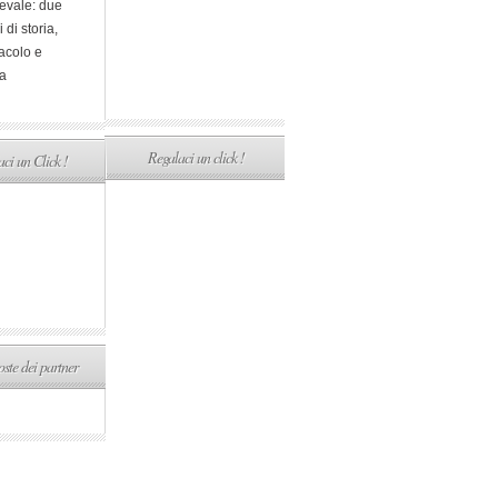
evale: due
i di storia,
acolo e
a
Regalaci un click !
ci un Click !
ste dei partner