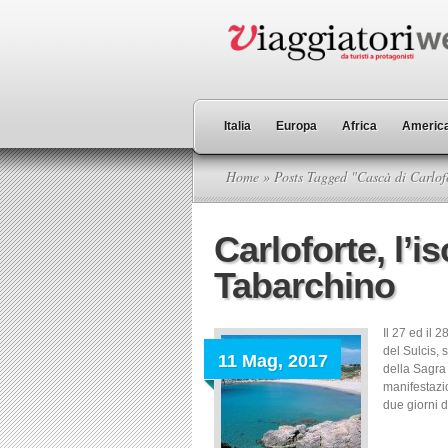
Italia
Europa
Africa
America
Home
» Posts Tagged "Cascà di Carlofo
Carloforte, l’i
Tabarchino
Il 27 ed il 
del Sulcis,
11 Mag, 2017
della Sagra
manifestazio
due giorni di