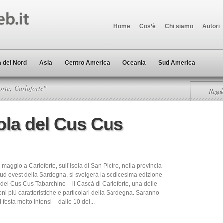
Home
Cos’è
Chi siamo
Autori
 del Nord
Asia
Centro America
Oceania
Sud America
rte; Carloforte"
Regala
sola del Cus Cus
28 maggio a Carloforte, sull’isola di San Pietro, nella provincia
 sud ovest della Sardegna, si svolgerà la sedicesima edizione
 del Cus Cus Tabarchino – il Cascà di Carloforte, una delle
ni più caratteristiche e particolari della Sardegna. Saranno
 festa molto intensi – dalle 10 del...