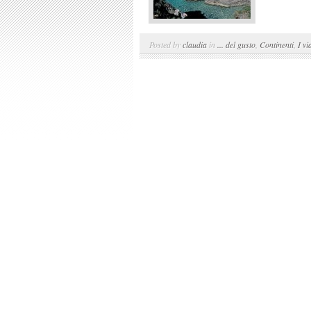
Posted by
claudia
in
... del gusto
,
Continenti
,
I vi