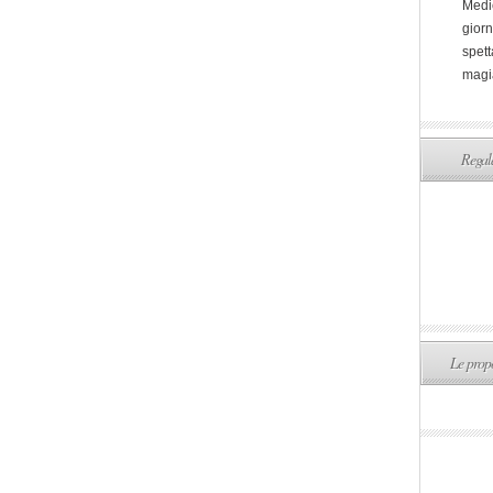
Medi
giorn
spett
magi
Regala
Le propo