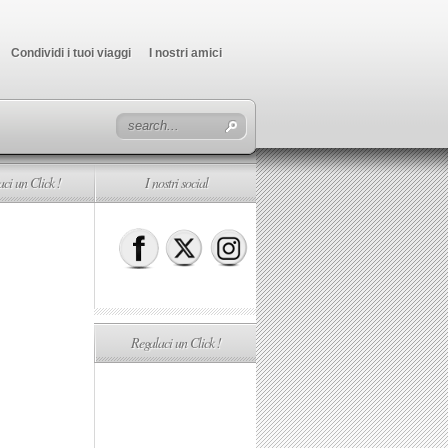
Condividi i tuoi viaggi
I nostri amici
ci un Click !
I nostri social
Regalaci un Click !