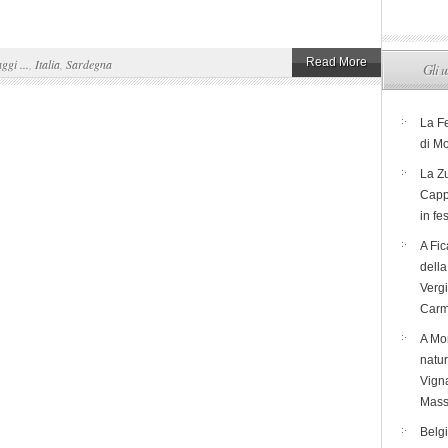
Read More
aggi ...
,
Italia
,
Sardegna
Gli u
La F
di M
La Zu
Capp
in fe
A Fic
dell
Verg
Carm
A Mon
natur
Vigna
Mass
Belg