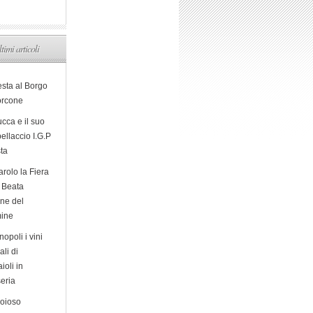
ltimi articoli
esta al Borgo
orcone
cca e il suo
ellaccio I.G.P
sta
arolo la Fiera
a Beata
ine del
ine
opoli i vini
ali di
ioli in
eria
ioioso