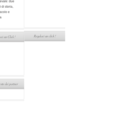
evale: due
i di storia,
acolo e
a
Regalaci un click !
ci un Click !
ste dei partner