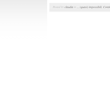
Posted by
claudia
in
... (quasi) impossibili
,
Conti