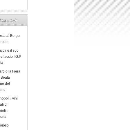
ltimi articoli
esta al Borgo
orcone
cca e il suo
ellaccio I.G.P
sta
arolo la Fiera
a Beata
ine del
ine
opoli i vini
ali di
ioli in
eria
ioioso