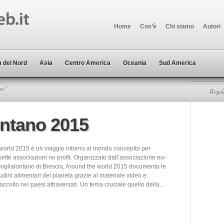
Home
Cos’è
Chi siamo
Autori
 del Nord
Asia
Centro America
Oceania
Sud America
ne"
Regala
ontano 2015
world 2015 è un viaggio intorno al mondo concepito per
ette associazioni no profit. Organizzato dall’associazione no-
amiglialontano di Brescia, Around the world 2015 documenta le
udini alimentari del pianeta grazie al materiale video e
raccolto nei paesi attraversati. Un tema cruciale quello della...