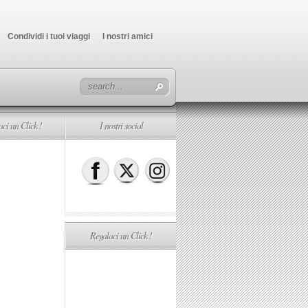
Condividi i tuoi viaggi
I nostri amici
ci un Click !
I nostri social
Regalaci un Click !