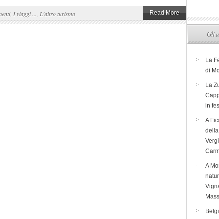
Read More
nenti
,
I viaggi ...
,
L'altro turismo
Gli u
La F
di M
La Zu
Capp
in fe
A Fic
dell
Verg
Carm
A Mon
natur
Vigna
Mass
Belg