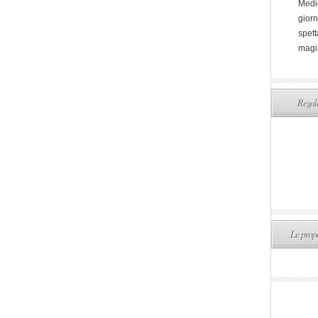
Medi
giorn
spett
magi
Regala
Le propo