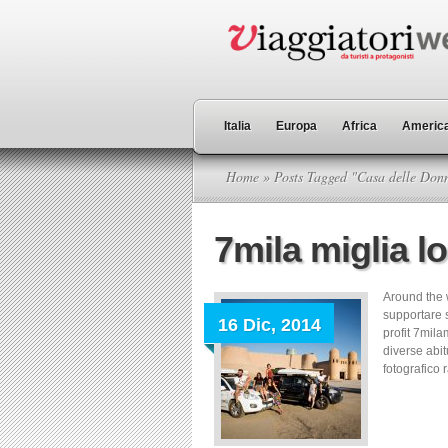
Italia
Europa
Africa
America
Home
» Posts Tagged "Casa delle Don
7mila miglia l
Around the 
supportare s
16 Dic, 2014
profit 7mil
diverse abit
fotografico 