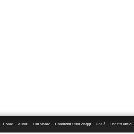
Home
Autori
Chi siamo
Condividi i tuoi viaggi
Cos’è
I nostri amici