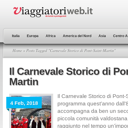
Italia
Europa
Africa
America del Nord
Asia
Centro A
Home
» Posts Tagged "Carnevale Storico di Pont-Saint-Martin"
Il Carnevale Storico di Po
Martin
Il Carnevale Storico di Pont-S
4 Feb, 2018
programma quest’anno dall’8 
accompagna da ben un secolo
piccola comunità valdostana,
raggiunto nel tempo un’impor