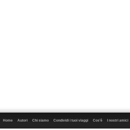
Home
Autori
Chi siamo
Condividi i tuoi viaggi
Cos’è
I nostri amici