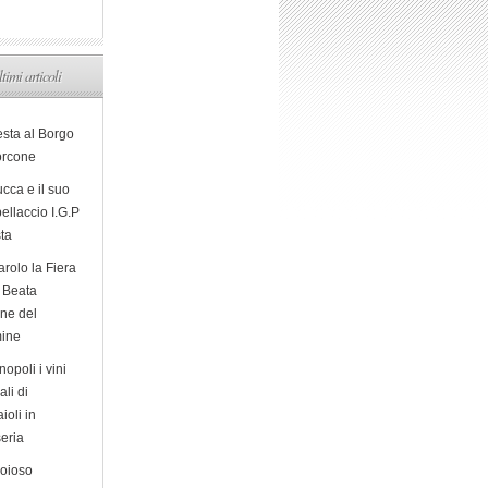
ltimi articoli
esta al Borgo
orcone
cca e il suo
ellaccio I.G.P
sta
arolo la Fiera
a Beata
ine del
ine
opoli i vini
ali di
ioli in
eria
ioioso