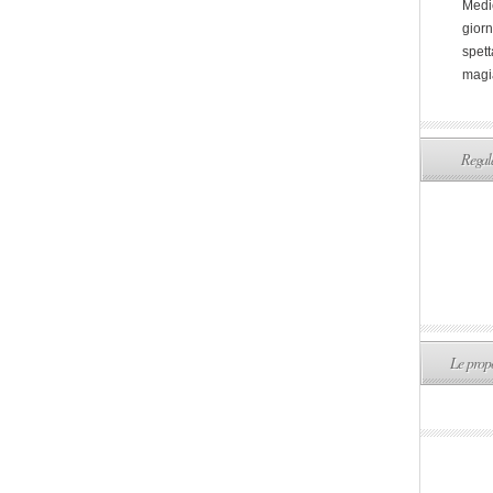
Medi
giorn
spett
magi
Regala
Le propo