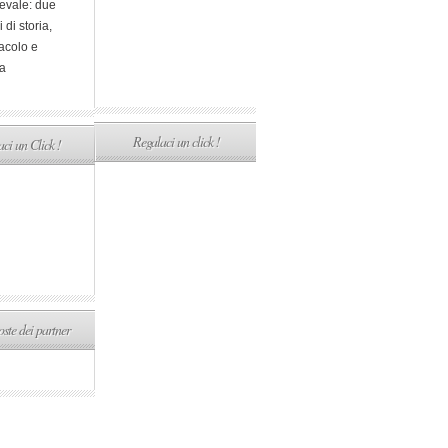
evale: due
i di storia,
acolo e
a
Regalaci un click !
ci un Click !
ste dei partner