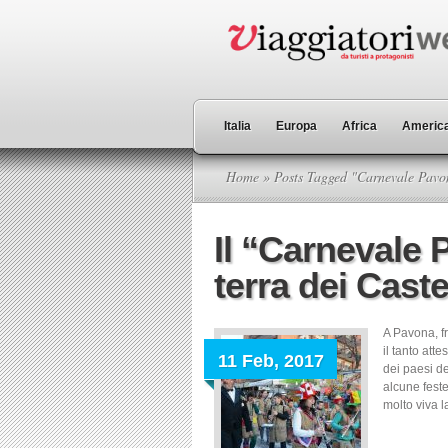
Italia
Europa
Africa
America
Home
» Posts Tagged "Carnevale Pavo
Il “Carnevale 
terra dei Cast
A Pavona, fr
il tanto att
11 Feb, 2017
dei paesi d
alcune fest
molto viva l