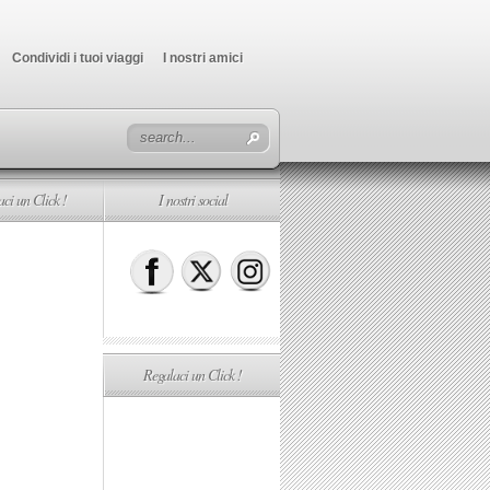
Condividi i tuoi viaggi
I nostri amici
ci un Click !
I nostri social
Regalaci un Click !