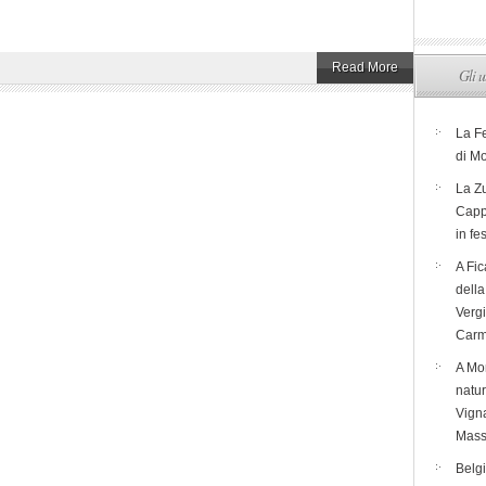
Read More
Gli u
La F
di M
La Zu
Capp
in fe
A Fic
dell
Verg
Carm
A Mon
natur
Vigna
Mass
Belg