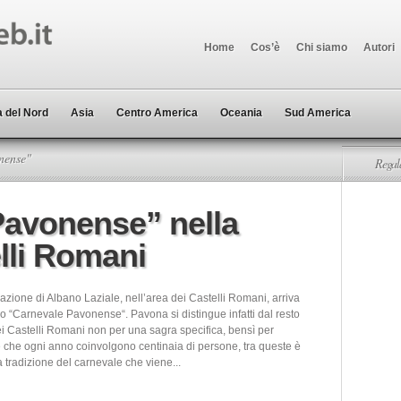
Home
Cos’è
Chi siamo
Autori
 del Nord
Asia
Centro America
Oceania
Sud America
nense"
Regala
Pavonense” nella
elli Romani
azione di Albano Laziale, nell’area dei Castelli Romani, arriva
eso “Carnevale Pavonense“. Pavona si distingue infatti dal resto
ei Castelli Romani non per una sagra specifica, bensì per
e che ogni anno coinvolgono centinaia di persone, tra queste è
a tradizione del carnevale che viene...