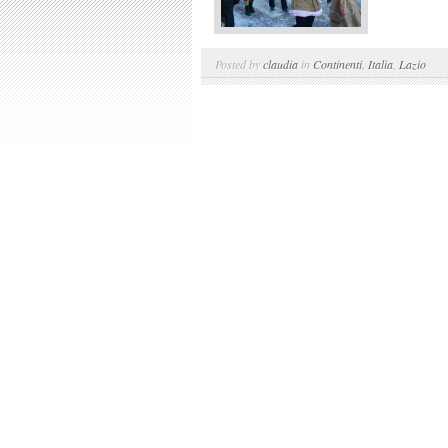
Posted by
claudia
in
Continenti
,
Italia
,
Lazio