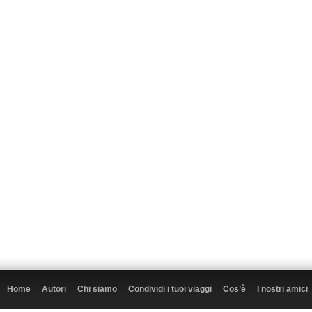
Home
Autori
Chi siamo
Condividi i tuoi viaggi
Cos’è
I nostri amici