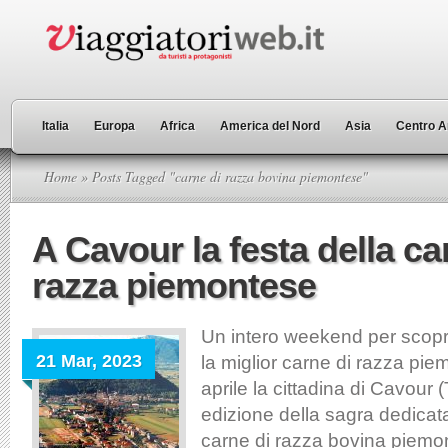
Italia
Europa
Africa
America del Nord
Asia
Centro A
Home
» Posts Tagged "carne di razza bovina piemontese"
A Cavour la festa della ca
razza piemontese
Un intero weekend per scopr
21 Mar, 2023
la miglior carne di razza pie
aprile la cittadina di Cavour 
edizione della sagra dedicata
carne di razza bovina piemon