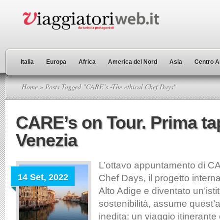
Italia
Europa
Africa
America del Nord
Asia
Centro A
Home
» Posts Tagged "CARE’s -The ethical Chef Days"
CARE’s on Tour. Prima t
Venezia
L’ottavo appuntamento di CA
14 Set, 2022
Chef Days, il progetto intern
Alto Adige e diventato un’ist
sostenibilità, assume quest
inedita: un viaggio itinerant