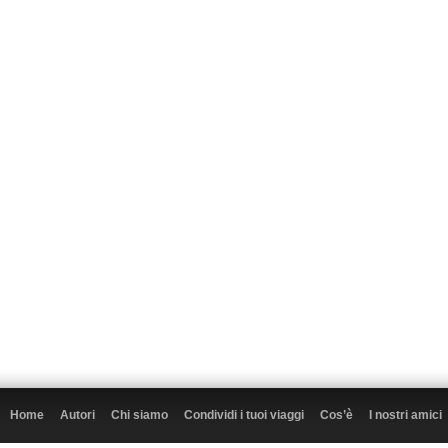
Home
Autori
Chi siamo
Condividi i tuoi viaggi
Cos’è
I nostri amici