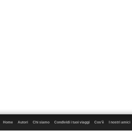
Home
Autori
Chi siamo
Condividi i tuoi viaggi
Cos’è
I nostri amici