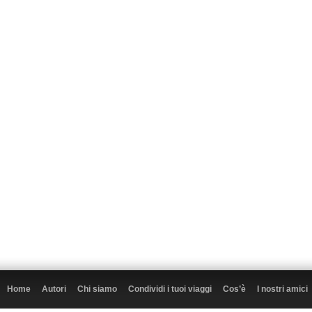
Home
Autori
Chi siamo
Condividi i tuoi viaggi
Cos’è
I nostri amici