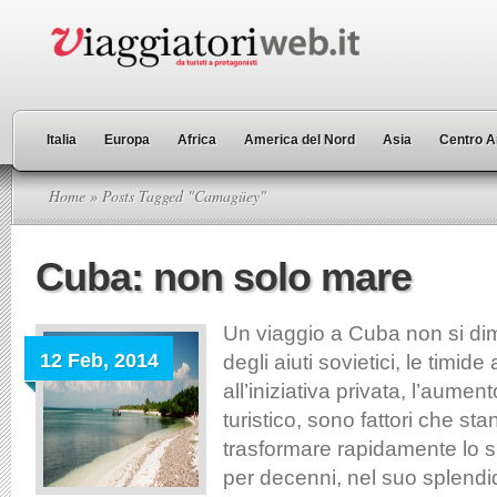
Italia
Europa
Africa
America del Nord
Asia
Centro A
Home
» Posts Tagged "Camagüey"
Cuba: non solo mare
Un viaggio a Cuba non si dim
12 Feb, 2014
degli aiuti sovietici, le timide
all’iniziativa privata, l’aumen
turistico, sono fattori che s
trasformare rapidamente lo s
per decenni, nel suo splendi