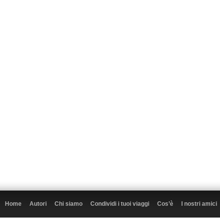
Home
Autori
Chi siamo
Condividi i tuoi viaggi
Cos’è
I nostri amici