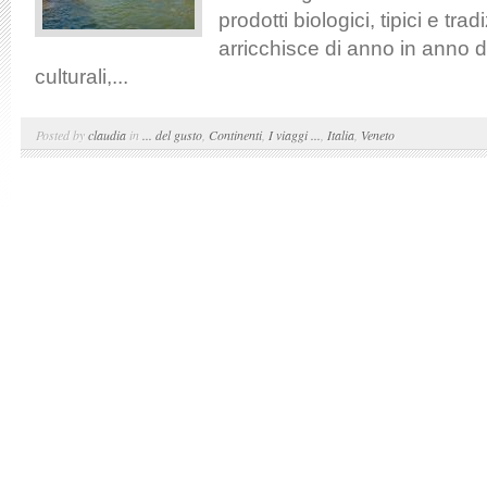
prodotti biologici, tipici e tradi
arricchisce di anno in anno di
culturali,...
Posted by
claudia
in
... del gusto
,
Continenti
,
I viaggi ...
,
Italia
,
Veneto