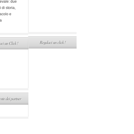
evale: due
i di storia,
acolo e
a
Regalaci un click !
ci un Click !
ste dei partner