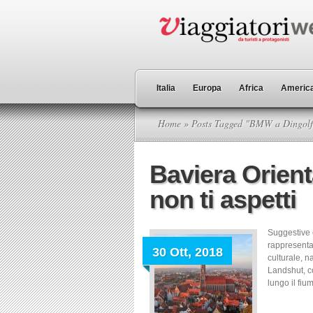
Italia
Europa
Africa
America
Home
» Posts Tagged "BMW a Dingolf
Baviera Orient
non ti aspetti
Suggestive e
rappresenta
30 Ott, 2018
culturale, n
Landshut, c
lungo il fiu