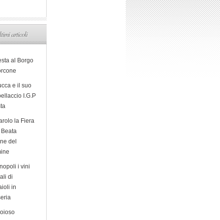
ltimi articoli
esta al Borgo
orcone
cca e il suo
ellaccio I.G.P
sta
arolo la Fiera
a Beata
ine del
ine
opoli i vini
ali di
ioli in
eria
ioioso