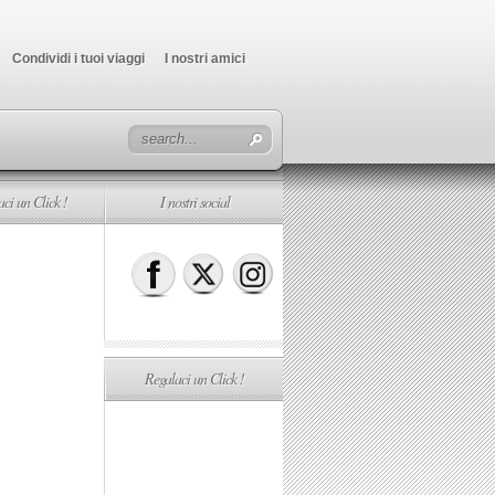
Condividi i tuoi viaggi
I nostri amici
ci un Click !
I nostri social
Regalaci un Click !