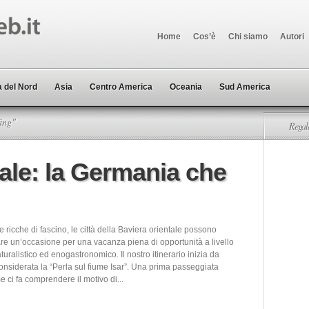
Home
Cos’è
Chi siamo
Autori
 del Nord
Asia
Centro America
Oceania
Sud America
ing"
Regala
ale: la Germania che
 ricche di fascino, le città della Baviera orientale possono
re un’occasione per una vacanza piena di opportunità a livello
aturalistico ed enogastronomico. Il nostro itinerario inizia da
onsiderata la “Perla sul fiume Isar”. Una prima passeggiata
me ci fa comprendere il motivo di...