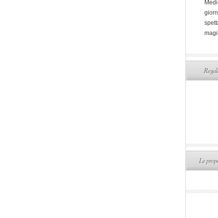
Medi
giorn
spett
magi
Regala
Le propo