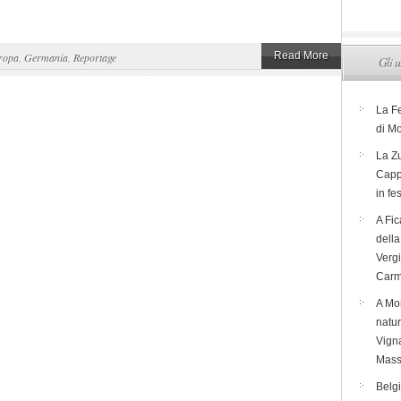
Read More
ropa
,
Germania
,
Reportage
Gli u
La F
di M
La Zu
Capp
in fe
A Fic
dell
Verg
Carm
A Mon
natur
Vigna
Mass
Belg