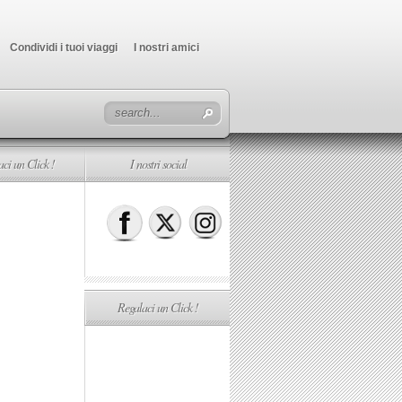
Condividi i tuoi viaggi
I nostri amici
ci un Click !
I nostri social
Regalaci un Click !