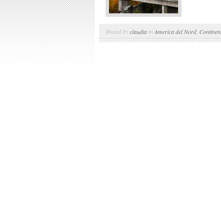
Posted by
claudia
in
America del Nord
,
Continen