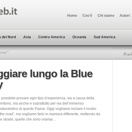
Home
Cos’è
Chi siamo
Autori
 del Nord
Asia
Centro America
Oceania
Sud America
kway"
Regala
aggiare lungo la Blue
y
 possibile provare ogni tipo d’esperienza, sia a causa della
territorio, ma anche e soprattutto per via dell’immenso
aturalistico di questo Paese. Oggi vogliamo iniziare il nostro
the road”, ma vogliamo farlo in maniera differente, mettendo da
ite strade, quelle che sono oramai...