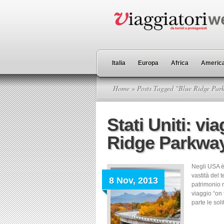
Italia
Europa
Africa
America
Home
» Posts Tagged "Blue Ridge Par
Stati Uniti: vi
Ridge Parkwa
Negli USA è
vastità del 
8 Nov, 2013
patrimonio n
viaggio “on 
parte le sol