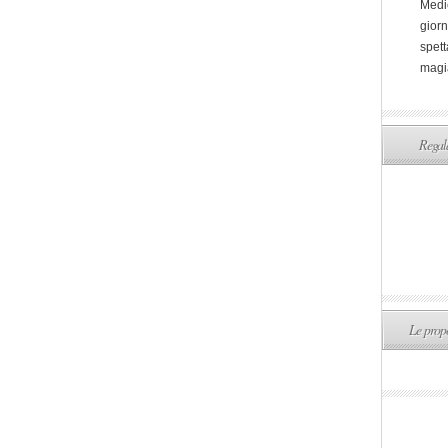
Medi
giorn
spett
magi
Regala
Le propo