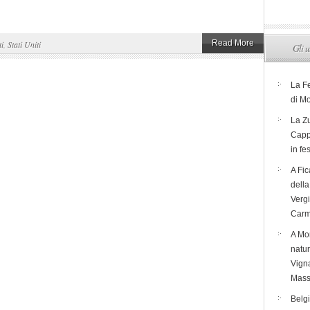
Read More
ti
,
Stati Uniti
Gli u
La F
di M
La Zu
Capp
in fe
A Fic
dell
Verg
Carm
A Mon
natur
Vigna
Mass
Belg