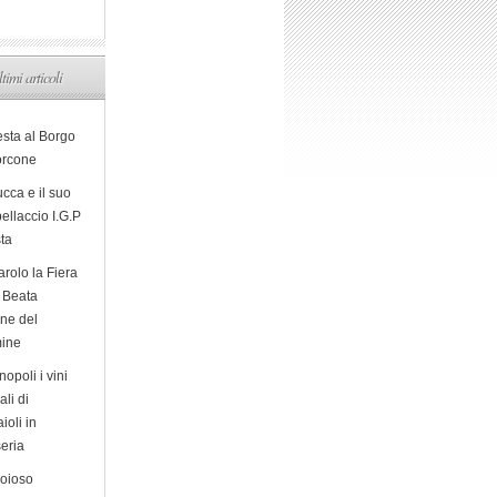
ltimi articoli
esta al Borgo
orcone
cca e il suo
ellaccio I.G.P
sta
arolo la Fiera
a Beata
ine del
ine
opoli i vini
ali di
ioli in
eria
ioioso