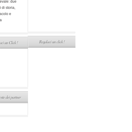
evale: due
i di storia,
acolo e
a
Regalaci un click !
ci un Click !
ste dei partner