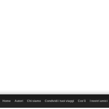
Home
Autori
Chi siamo
Condividi i tuoi viaggi
Cos’è
I nostri amici