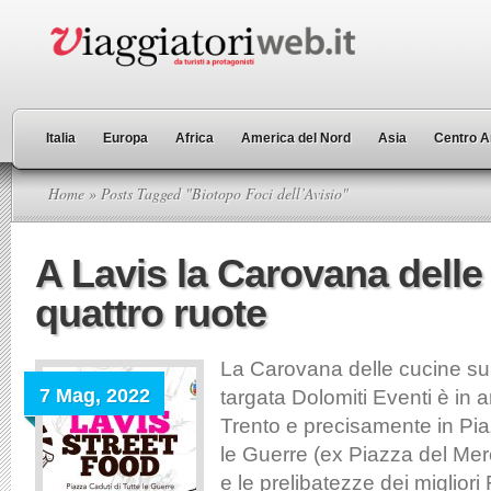
Italia
Europa
Africa
America del Nord
Asia
Centro A
Home
» Posts Tagged "Biotopo Foci dell’Avisio"
A Lavis la Carovana delle
quattro ruote
La Carovana delle cucine su 
7 Mag, 2022
targata Dolomiti Eventi è in a
Trento e precisamente in Piaz
le Guerre (ex Piazza del Merc
e le prelibatezze dei migliori