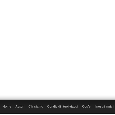
Home
Autori
Chi siamo
Condividi i tuoi viaggi
Cos’è
I nostri amici