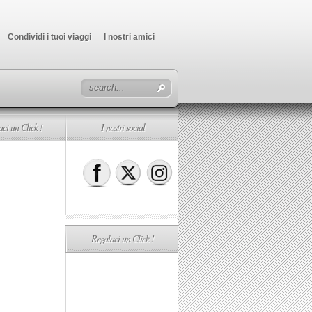
Condividi i tuoi viaggi
I nostri amici
ci un Click !
I nostri social
Regalaci un Click !