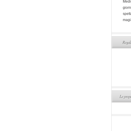
Medi
giorn
spett
magi
Regala
Le propo