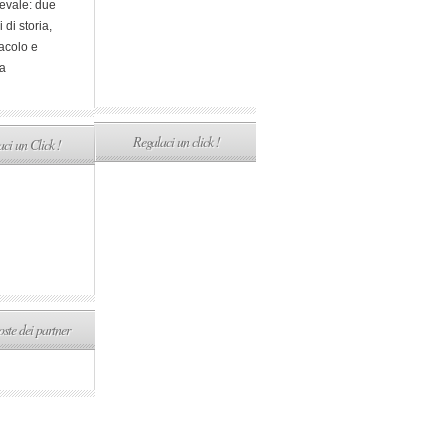
evale: due
i di storia,
acolo e
a
Regalaci un click !
ci un Click !
ste dei partner