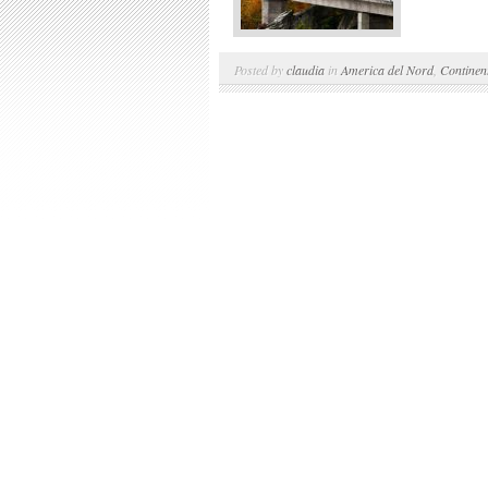
Posted by
claudia
in
America del Nord
,
Continen