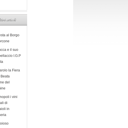
ltimi articoli
esta al Borgo
orcone
cca e il suo
ellaccio I.G.P
sta
arolo la Fiera
a Beata
ine del
ine
opoli i vini
ali di
ioli in
eria
ioioso