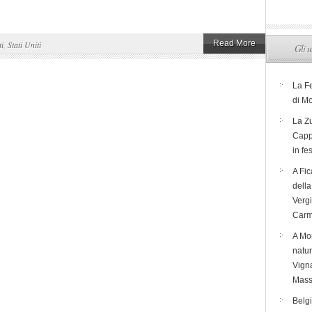
Read More
ti
,
Stati Uniti
Gli u
La F
di M
La Zu
Capp
in fe
A Fic
dell
Verg
Carm
A Mon
natur
Vigna
Mass
Belg