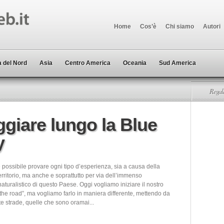
Home
Cos’è
Chi siamo
Autori
 del Nord
Asia
Centro America
Oceania
Sud America
Regala
aggiare lungo la Blue
y
 possibile provare ogni tipo d’esperienza, sia a causa della
territorio, ma anche e soprattutto per via dell’immenso
aturalistico di questo Paese. Oggi vogliamo iniziare il nostro
the road”, ma vogliamo farlo in maniera differente, mettendo da
ite strade, quelle che sono oramai...