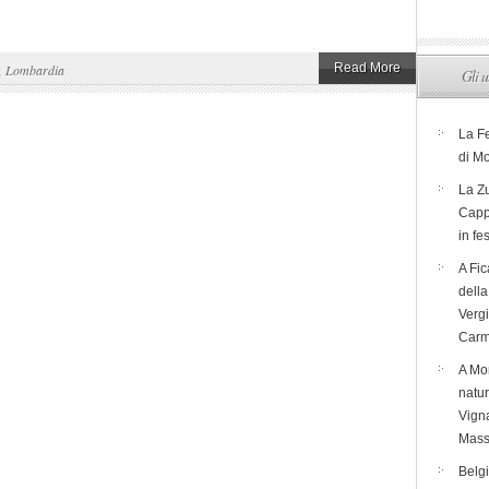
Read More
,
Lombardia
Gli u
La F
di M
La Zu
Capp
in fe
A Fic
dell
Verg
Carm
A Mon
natur
Vigna
Mass
Belg