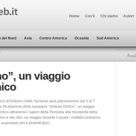
Home
Cos’è
Chi siamo
Autori
 del Nord
Asia
Centro America
Oceania
Sud America
"
Regala
o”, un viaggio
ico
orico di Ardesio (Valle Seriana) sarà palcoscenico dal 5 al 7
a XII edizione della rassegna “Ardesio DiVino”, un viaggio
ico attraverso i sapori della Penisola alla riscoperta della
vino e del cibo, un viaggio durante il quale i visitatori potranno
cquistare vini e prodotti tipici...