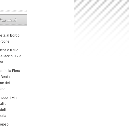
ltimi articoli
esta al Borgo
orcone
cca e il suo
ellaccio I.G.P
sta
arolo la Fiera
a Beata
ine del
ine
opoli i vini
ali di
ioli in
eria
ioioso