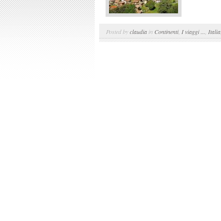
Posted by
claudia
in
Continenti
,
I viaggi ...
,
Italia