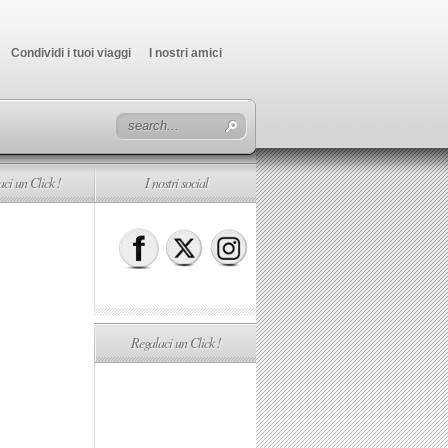
Condividi i tuoi viaggi
I nostri amici
ci un Click !
I nostri social
Regalaci un Click !