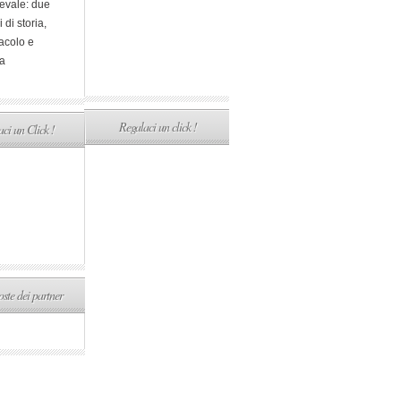
evale: due
i di storia,
acolo e
a
Regalaci un click !
ci un Click !
ste dei partner