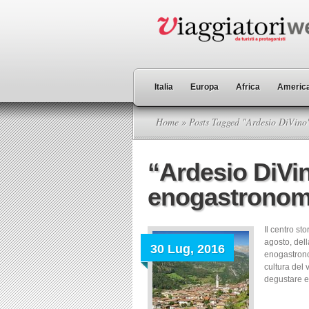
Italia
Europa
Africa
America
Home
» Posts Tagged "Ardesio DiVino
“Ardesio DiVin
enogastronom
Il centro st
agosto, dell
30 Lug, 2016
enogastronom
cultura del 
degustare e a