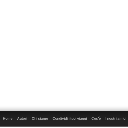
Home
Autori
Chi siamo
Condividi i tuoi viaggi
Cos’è
I nostri amici