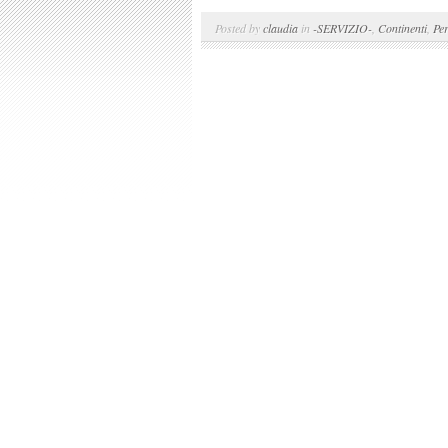
Posted by
claudia
in
-SERVIZIO-
,
Continenti
,
Pe