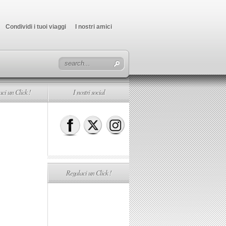
Condividi i tuoi viaggi
I nostri amici
ci un Click !
I nostri social
Regalaci un Click !