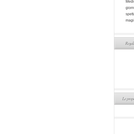
Medi
giorn
spett
magi
Regala
Le propo