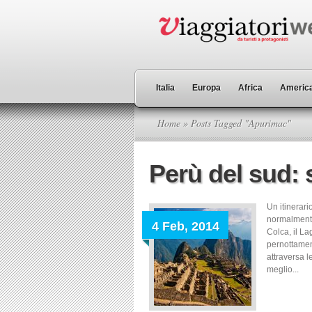
Italia
Europa
Africa
America
Home
» Posts Tagged "Apurimac"
Perù del sud: s
Un itinerari
normalmente 
4 Feb, 2014
Colca, il L
pernottamen
attraversa 
meglio...