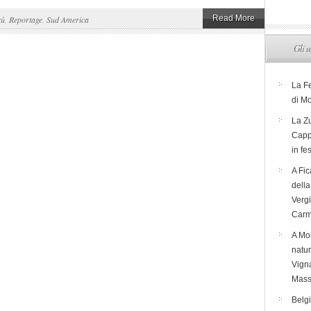
Read More
rù
,
Reportage
,
Sud America
Gli u
La F
di M
La Zu
Capp
in fe
A Fic
dell
Verg
Carm
A Mon
natur
Vigna
Mass
Belg