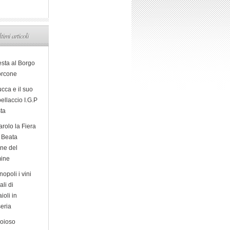
ltimi articoli
esta al Borgo
orcone
cca e il suo
ellaccio I.G.P
sta
arolo la Fiera
a Beata
ine del
ine
opoli i vini
ali di
ioli in
eria
ioioso