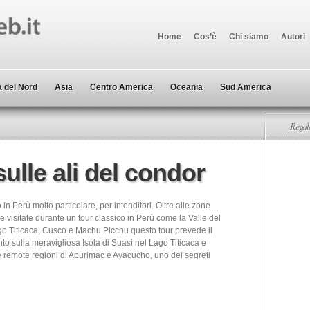
Home
Cos’è
Chi siamo
Autori
 del Nord
Asia
Centro America
Oceania
Sud America
Regala
ulle ali del condor
o in Perù molto particolare, per intenditori. Oltre alle zone
visitate durante un tour classico in Perù come la Valle del
ago Titicaca, Cusco e Machu Picchu questo tour prevede il
to sulla meravigliosa Isola di Suasi nel Lago Titicaca e
le remote regioni di Apurimac e Ayacucho, uno dei segreti