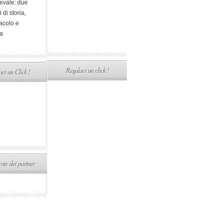
evale: due
i di storia,
acolo e
a
Regalaci un click !
ci un Click !
ste dei partner