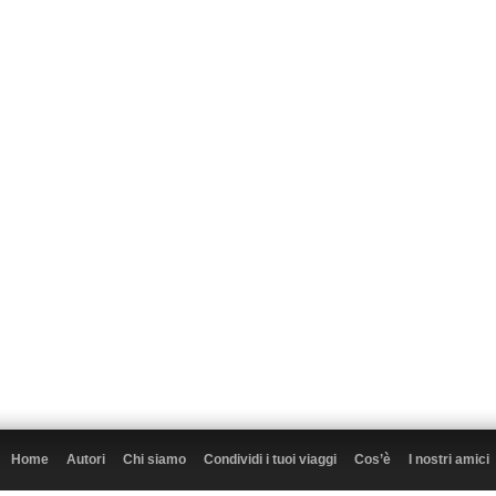
Home
Autori
Chi siamo
Condividi i tuoi viaggi
Cos’è
I nostri amici