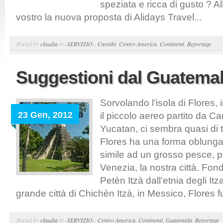
speziata e ricca di gusto ? Al
vostro la nuova proposta di Alidays Travel...
Posted by
claudia
in
-SERVIZIO-
,
Caraibi
,
Centro America
,
Continenti
,
Reportage
Suggestioni dal Guatema
Sorvolando l’isola di Flores,
23 Gen, 2012
il piccolo aereo partito da C
Yucatan, ci sembra quasi di 
Flores ha una forma oblung
simile ad un grosso pesce, 
Venezia, la nostra città. Fond
Petèn Itzà dall’etnia degli Itz
grande città di Chichèn Itzà, in Messico, Flores fu
Posted by
claudia
in
-SERVIZIO-
,
Centro America
,
Continenti
,
Guatemala
,
Reportage