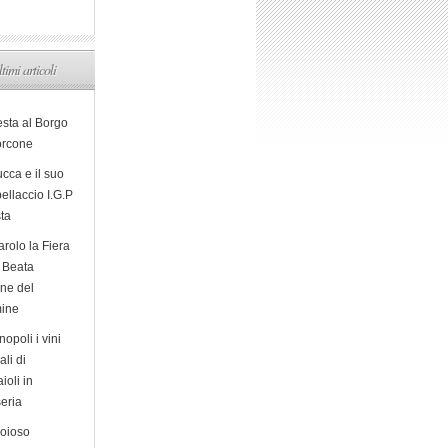
ltimi articoli
esta al Borgo
orcone
cca e il suo
ellaccio I.G.P
sta
arolo la Fiera
a Beata
ine del
ine
opoli i vini
ali di
ioli in
eria
ioioso