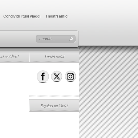
Condividi i tuoi viaggi
I nostri amici
ci un Click !
I nostri social
Regalaci un Click !