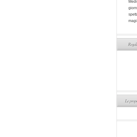
Medi
giorn
spett
magi
Regala
Le propo