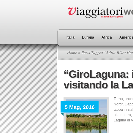
Italia
Europa
Africa
America
Home
» Posts Tagged "Adria Bikes Ho
“GiroLaguna: i
visitando la 
Torna, anch
Nord“. L’ap
5 Mag, 2016
tappa inizia
alla natura
Laguna di Ve