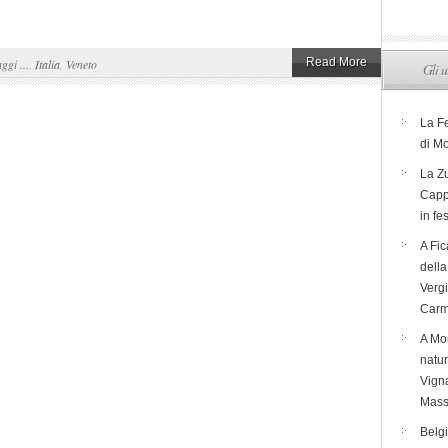
Read More
aggi ...
,
Italia
,
Veneto
Gli u
La F
di M
La Zu
Capp
in fe
A Fic
dell
Verg
Carm
A Mon
natur
Vigna
Mass
Belg