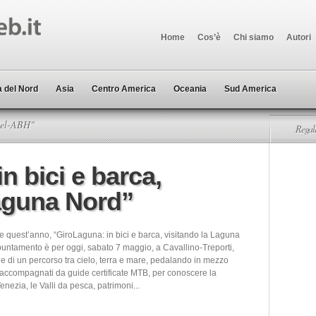
Home
Cos’è
Chi siamo
Autori
 del Nord
Asia
Centro America
Oceania
Sud America
tel-ABH"
Regala
n bici e barca,
Laguna Nord”
e quest’anno, “GiroLaguna: in bici e barca, visitando la Laguna
puntamento è per oggi, sabato 7 maggio, a Cavallino-Treporti,
le di un percorso tra cielo, terra e mare, pedalando in mezzo
, accompagnati da guide certificate MTB, per conoscere la
nezia, le Valli da pesca, patrimoni...