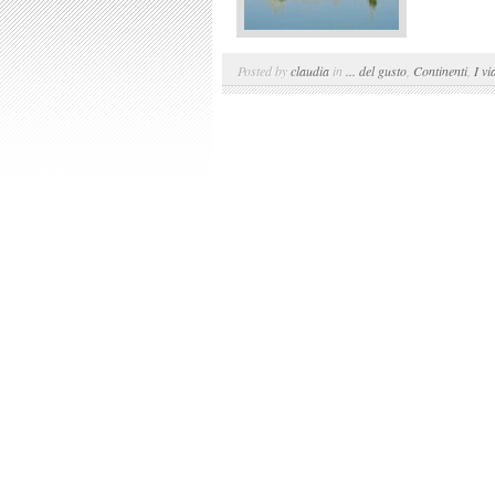
Posted by
claudia
in
... del gusto
,
Continenti
,
I vi