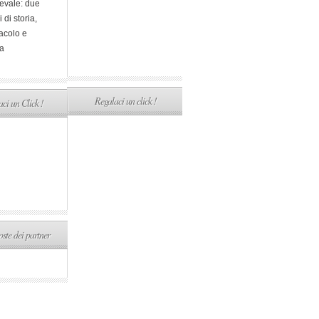
evale: due
i di storia,
acolo e
a
Regalaci un click !
ci un Click !
ste dei partner