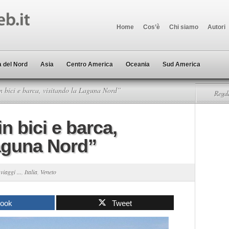
Home
Cos’è
Chi siamo
Autori
 del Nord
Asia
Centro America
Oceania
Sud America
 bici e barca, visitando la Laguna Nord”
Regala
n bici e barca,
Laguna Nord”
 viaggi ...
,
Italia
,
Veneto
book
Tweet