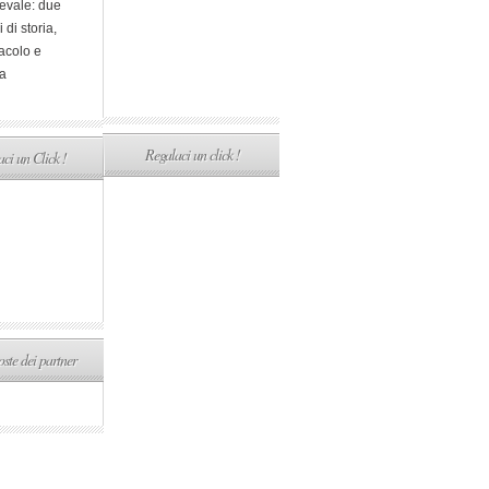
evale: due
i di storia,
acolo e
a
Regalaci un click !
ci un Click !
ste dei partner