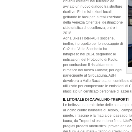
ciclabili esistenti nel territorio ed
avviato un nuovo dialogo tra strutture
ricettive, Enti e Istituzioni locali,
gettando le basi per la realizzazione
della Venezia Orientale, destinazione
cicloturistica di eccellenza, entro il
2018.
Adria Bikes Hotel-ABH sostiene,
inoltre, il progetto per lo stoccaggio di
Co2 che Valle Sacchetta ha
intrapreso nel 2014, seguendo le
indicazioni del Protocollo di Kyoto,
per contrastare il riscaldamento
climatico del nostro Pianeta; per ogni
partecipante al GiroLaguna, ABH
devolverà a Valle Sacchetta un contributo d
utilizzato per compensare le emissioni di Co
rilasciato un certificato personale di azzer
IL LITORALE DI CAVALLINO-TREPORTI
Le bellezze naturalistiche delle sue ampie 
al vicino centro balneare di Jesolo, i campe
pinete, il fascino e la magia dei paesaggi la
fauna, da Treporti si estendono fino a
Lio P
pregiati prodotti ortofrutticoli provenienti 
dei fiumi e del mare -, fanno di Cavallino-Tre