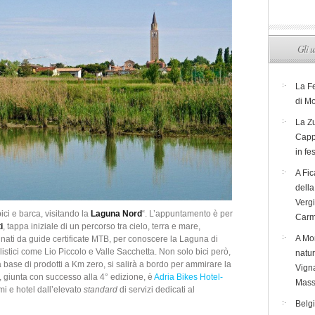
Gli u
La F
di M
La Zu
Capp
in fe
A Fic
dell
Verg
ci e barca, visitando la
Laguna Nord
“. L’appuntamento è per
Carm
i
, tappa iniziale di un percorso tra cielo, terra e mare,
A Mon
ati da guide certificate MTB, per conoscere la Laguna di
listici come Lio Piccolo e Valle Sacchetta. Non solo bici però,
natur
, a base di prodotti a Km zero, si salirà a bordo per ammirare la
Vigna
a, giunta con successo alla 4° edizione, è
Adria Bikes Hotel-
Mass
mi e hotel dall’elevato
standard
di servizi dedicati al
Belg