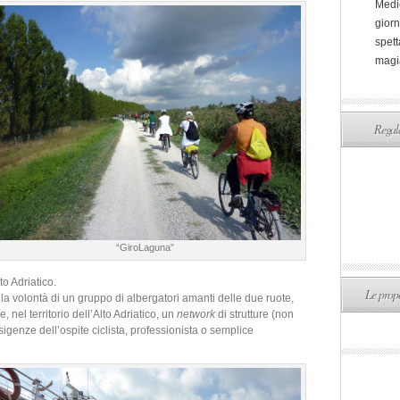
Medi
giorn
spett
magi
Regala
“GiroLaguna”
to Adriatico.
Le propo
lla volontà di un gruppo di albergatori amanti delle due ruote,
 nel territorio dell’Alto Adriatico, un
network
di strutture (non
esigenze dell’ospite ciclista, professionista o semplice