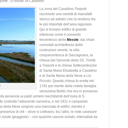
porte”, o chiuse, di Cavallino.
La zona del Cavallino-Treporti
racchiude una varietà di manufatti
storico ed artistici che la rendono fra
le più importati dell’area lagunare.
Qui si trovano edifici di grande
interesse come il convento
trecentesco delle
Mesole
, dai chiari
connotati architettonici delle
costruzioni venete, la villa
cinquecentesca di Saccagnana, la
chiesa del Seicento della SS. Trinità
a Treporti e le chiese Settecentesche
di Santa Maria Elisabetta a Cavallino
e di Santa Maria della Neve a Lio
Piccolo. Questa chiesa fu eretta nel
a
1791 per merito della nobile famiglia
veneziana Boldù che era in possesso
ietà pervenne ai padri armeni mechitaristi dell’isola di S.
u costruita l’adiacente canonica, e nel 1911 il campanile.
ia della Neve sorgono una manciata di edifici, mentre il
resenza di orti – dove si coltivano, tra l’altro, le note
castraùre
e
zizołe
(giuggiole) – con qualche casone isolato, intervallati da