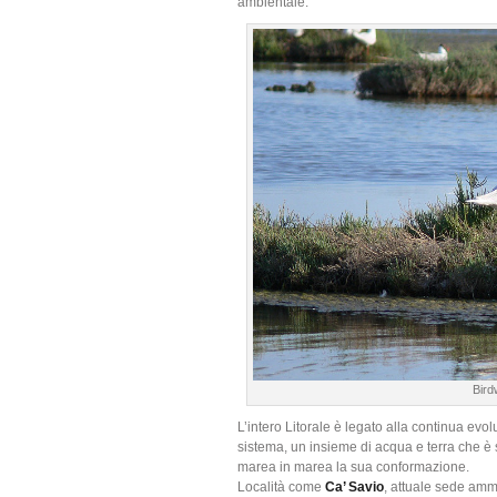
ambientale.
Bird
L’intero Litorale è legato alla continua evol
sistema, un insieme di acqua e terra che 
marea in marea la sua conformazione.
Località come
Ca’ Savio
, attuale sede ammi