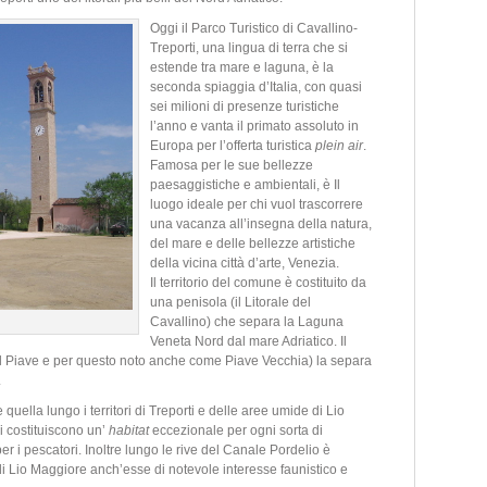
Oggi il Parco Turistico di Cavallino-
Treporti, una lingua di terra che si
estende tra mare e laguna, è la
seconda spiaggia d’Italia, con quasi
sei milioni di presenze turistiche
l’anno e vanta il primato assoluto in
Europa per l’offerta turistica
plein air
.
Famosa per le sue bellezze
paesaggistiche e ambientali, è Il
luogo ideale per chi vuol trascorrere
una vacanza all’insegna della natura,
del mare e delle bellezze artistiche
della vicina città d’arte, Venezia.
Il territorio del comune è costituito da
una penisola (il Litorale del
Cavallino) che separa la Laguna
Veneta Nord dal mare Adriatico. Il
el Piave e per questo noto anche come Piave Vecchia) la separa
.
uella lungo i territori di Treporti e delle aree umide di Lio
i costituiscono un’
habitat
eccezionale per ogni sorta di
r i pescatori. Inoltre lungo le rive del Canale Pordelio è
 di Lio Maggiore anch’esse di notevole interesse faunistico e