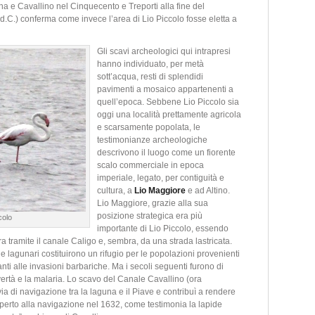
 e Cavallino nel Cinquecento e Treporti alla fine del
d.C.) conferma come invece l’area di Lio Piccolo fosse eletta a
Gli scavi archeologici qui intrapresi
hanno individuato, per metà
sott’acqua, resti di splendidi
pavimenti a mosaico appartenenti a
quell’epoca. Sebbene Lio Piccolo sia
oggi una località prettamente agricola
e scarsamente popolata, le
testimonianze archeologiche
descrivono il luogo come un fiorente
scalo commerciale in epoca
imperiale, legato, per contiguità e
cultura, a
Lio Maggiore
e ad Altino.
Lio Maggiore, grazie alla sua
posizione strategica era più
colo
importante di Lio Piccolo, essendo
ra tramite il canale Caligo e, sembra, da una strada lastricata.
 lagunari costituirono un rifugio per le popolazioni provenienti
vanti alle invasioni barbariche. Ma i secoli seguenti furono di
rtà e la malaria. Lo scavo del Canale Cavallino (ora
 di navigazione tra la laguna e il Piave e contribuì a rendere
u aperto alla navigazione nel 1632, come testimonia la lapide