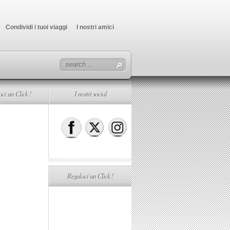
Condividi i tuoi viaggi
I nostri amici
ci un Click !
I nostri social
Regalaci un Click !