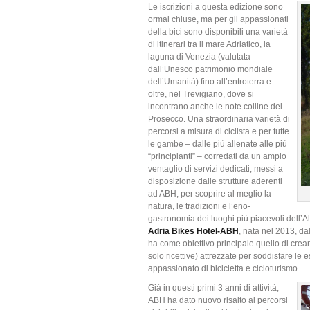
Le iscrizioni a questa edizione sono
ormai chiuse, ma per gli appassionati
della bici sono disponibili una varietà
di itinerari tra il mare Adriatico, la
laguna di Venezia (valutata
dall’Unesco patrimonio mondiale
dell’Umanità) fino all’entroterra e
oltre, nel Trevigiano, dove si
incontrano anche le note colline del
Prosecco. Una straordinaria varietà di
percorsi a misura di ciclista e per tutte
le gambe – dalle più allenate alle più
“principianti” – corredati da un ampio
ventaglio di servizi dedicati, messi a
disposizione dalle strutture aderenti
ad ABH, per scoprire al meglio la
natura, le tradizioni e l’eno-
gastronomia dei luoghi più piacevoli dell’Al
Adria Bikes Hotel-ABH
, nata nel 2013, da
ha come obiettivo principale quello di creare,
solo ricettive) attrezzate per soddisfare le 
appassionato di bicicletta e cicloturismo.
Già in questi primi 3 anni di attività,
ABH ha dato nuovo risalto ai percorsi