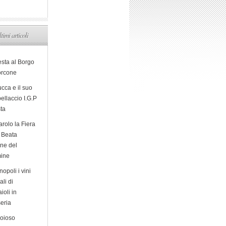
ltimi articoli
esta al Borgo
orcone
cca e il suo
ellaccio I.G.P
sta
arolo la Fiera
a Beata
ine del
ine
opoli i vini
ali di
ioli in
eria
ioioso