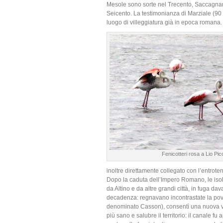
Mesole sono sorte nel Trecento, Saccagnana
Seicento. La testimonianza di Marziale (90 
luogo di villeggiatura già in epoca romana.
Fenicotteri rosa a Lio Pic
inoltre direttamente collegato con l’entroter
Dopo la caduta dell’Impero Romano, le isole
da Altino e da altre grandi città, in fuga da
decadenza: regnavano incontrastate la pove
denominato Casson), consentì una nuova via
più sano e salubre il territorio: il canale f