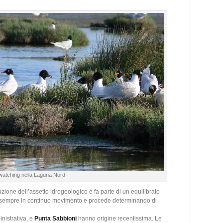
watching nella Laguna Nord
uzione dell’assetto idrogeologico e fa parte di un equilibrato
è sempre in continuo movimento e procede determinando di
nistrativa, e
Punta Sabbioni
hanno origine recentissima. Le