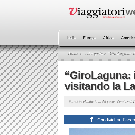
Italia
Europa
Africa
America
Home
»
... del gusto
» “GiroLaguna: in
“GiroLaguna: i
visitando la 
Posted by
claudia
in
... del gusto
,
Continenti
,
I
Condividi su Face