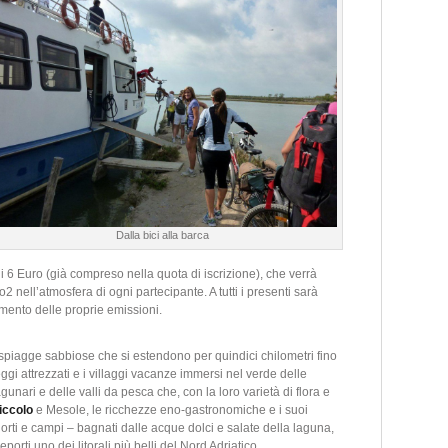
Dalla bici alla barca
i 6 Euro (già compreso nella quota di iscrizione), che verrà
2 nell’atmosfera di ogni partecipante. A tutti i presenti sarà
amento delle proprie emissioni.
spiagge sabbiose che si estendono per quindici chilometri fino
ggi attrezzati e i villaggi vacanze immersi nel verde delle
gunari e delle valli da pesca che, con la loro varietà di flora e
iccolo
e Mesole, le ricchezze eno-gastronomiche e i suoi
da orti e campi – bagnati dalle acque dolci e salate della laguna,
porti uno dei litorali più belli del Nord Adriatico.